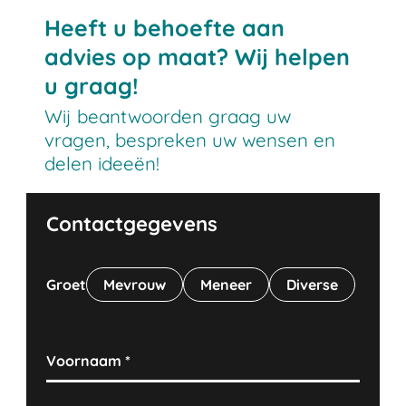
Heeft u behoefte aan
advies op maat? Wij helpen
u graag!
Wij beantwoorden graag uw
vragen, bespreken uw wensen en
delen ideeën!
Contactgegevens
Groet
Mevrouw
Meneer
Diverse
Voornaam
*