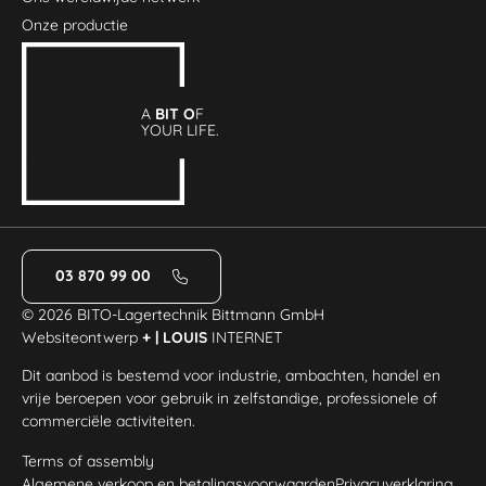
Onze productie
A
BIT O
F
YOUR LIFE.
03 870 99 00
© 2026 BITO-Lagertechnik Bittmann GmbH
Websiteontwerp
+ | LOUIS
INTERNET
Dit aanbod is bestemd voor industrie, ambachten, handel en
vrije beroepen voor gebruik in zelfstandige, professionele of
commerciële activiteiten.
Terms of assembly
Algemene verkoop en betalingsvoorwaarden
Privacyverklaring