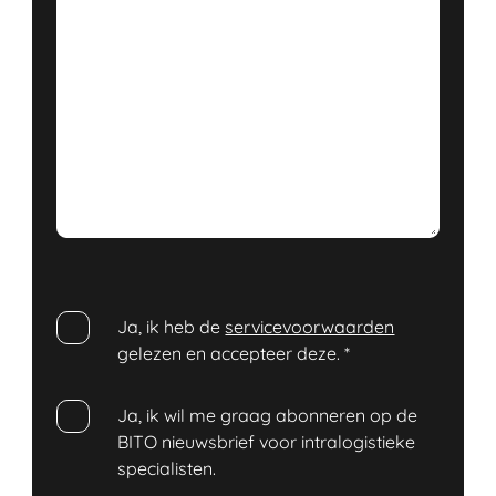
Ja, ik heb de
servicevoorwaarden
gelezen en accepteer deze.
*
Ja, ik wil me graag abonneren op de
BITO nieuwsbrief voor intralogistieke
specialisten.