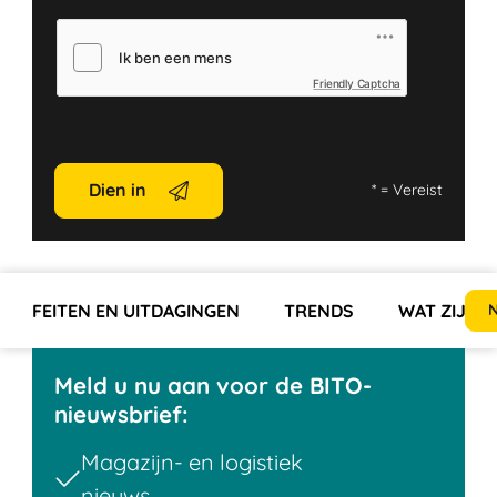
Friendly Captcha
Dien in
*
= Vereist
FEITEN EN UITDAGINGEN
TRENDS
WAT ZIJN D
N
Meld u nu aan voor de BITO-
nieuwsbrief:
Magazijn- en logistiek
nieuws