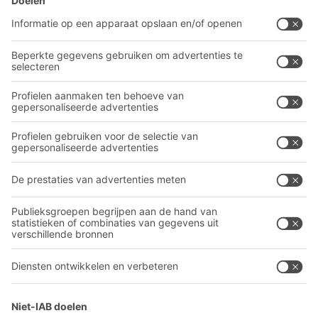
BITO-oplossingen
Advies & Service
Intralogistieke oplossingen
BITO PRODUCTCATALOGUS
Bakken en bakken
BITO PROJECTGIDS
Industriële legbord stellingen
Downloaden
Transportsystemen
Contactformulier
Onze diensten
Bedrijf
Volg ons
Over BITO
Ons wereldwijde netwerk
Onze productie
A
BIT O
F
YOUR LIFE.