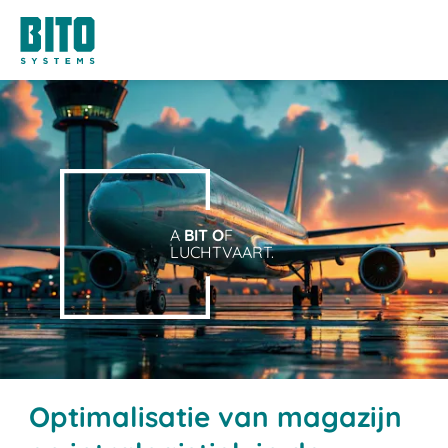
A
BIT O
F
LUCHTVAART.
Optimalisatie van magazijn