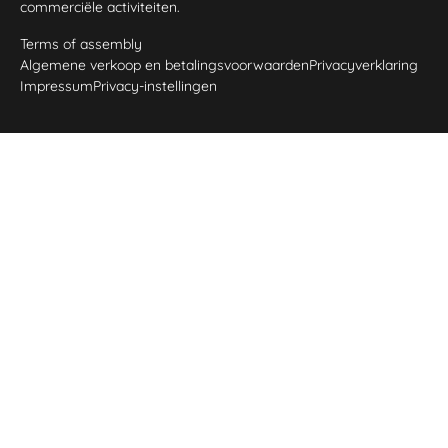
commerciële activiteiten.
Terms of assembly
Algemene verkoop en betalingsvoorwaarden
Privacyverklaring
Impressum
Privacy-instellingen