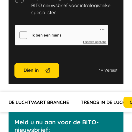
BITO nieuwsbrief voor intralogistieke
specialisten.
Friendly Captcha
Dien in
*
= Vereist
DE LUCHTVAART BRANCHE
TRENDS IN DE LUCHT
C
Meld u nu aan voor de BITO-
nieuwsbrief: