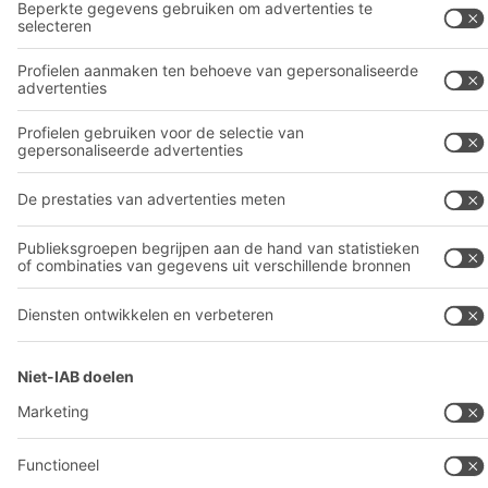
03 870 99 00
© 2026 BITO-Lagertechnik Bittmann GmbH
Websiteontwerp
+ | LOUIS
INTERNET
Dit aanbod is bestemd voor industrie, ambachten, handel en
vrije beroepen voor gebruik in zelfstandige, professionele of
commerciële activiteiten.
Terms of assembly
Algemene verkoop en betalingsvoorwaarden
Privacyverklaring
Impressum
Privacy-instellingen