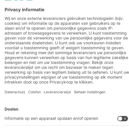
BITO-oplossingen
Advies & Service
Intralogistieke oplossingen
BITO PRODUCTCATALOGUS
Bakken en bakken
BITO PROJECTGIDS
Industriële legbord stellingen
Downloaden
Transportsystemen
Contactformulier
Onze diensten
Bedrijf
Volg ons
Over BITO
Ons wereldwijde netwerk
Onze productie
A
BIT O
F
YOUR LIFE.