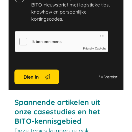
BITO-nieuwsbrief met logistieke tips,
knowhow en persoonlijke
kortingscodes.
Friendly Captcha
Dien in
*
= Vereist
Spannende artikelen uit
onze casestudies en het
BITO-kennisgebied
Deze topics kunnen je ook