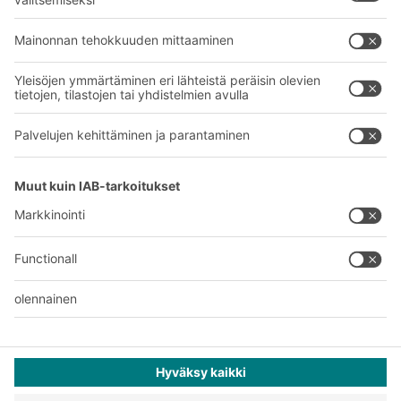
Yritys
Follow us
Tietoa meistä
Kansainvälinen verkostomme
Tehtaamme
A
BIT O
F
YOUR LIFE.
+358 1 0324 6510
© 2026 BITO-Lagertechnik Bittmann GmbH
Suunnittelu ja toteutus
+ | LOUIS
INTERNET
Tarjous on tarkoitettu teollisuuden ja kaupan edustajille ja
ammatinharjoittajille ammatti- ja kaupalliseen käyttöön.