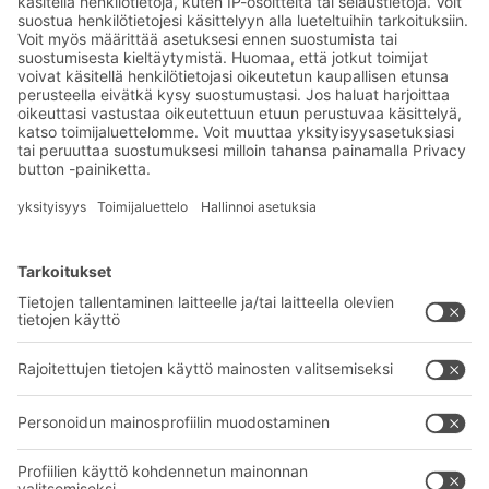
Uutisia ja faktoja
varastologistiikan
maailmasta
Eksklusiiviset alennukset
Tuoteinnovaatiot
Tilaa uutiskirjeemme
BITO-ratkaisut
Neuvonta & Palvelu
Intralogistiikan ratkaisut
BITO TUOTEKATALOGI
Laatikot ja säiliöt
BITO PROJEKTIOPAS
Hylly- ja varastointiratkaisut
Lataukset
Kuljetusjärjestelmät
Yhteydenottolomake
Palvelumme