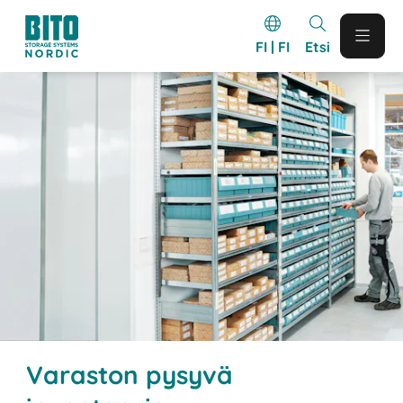
FI | FI
Etsi
Varaston pysyvä