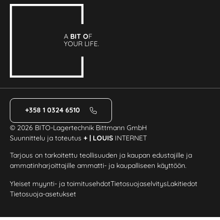
A
BIT O
F
YOUR LIFE.
+358 1 0324 6510
© 2026 BITO-Lagertechnik Bittmann GmbH
Suunnittelu ja toteutus
+ | LOUIS
INTERNET
Tarjous on tarkoitettu teollisuuden ja kaupan edustajille ja
ammatinharjoittajille ammatti- ja kaupalliseen käyttöön.
Yleiset myynti- ja toimitusehdot
Tietosuojaselvitys
Lakitiedot
Tietosuoja-asetukset