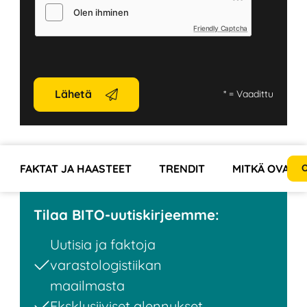
Friendly Captcha
Lähetä
*
= Vaadittu
FAKTAT JA HAASTEET
TRENDIT
MITKÄ OVAT L
O
Tilaa BITO-uutiskirjeemme:
Uutisia ja faktoja
varastologistiikan
maailmasta
Eksklusiiviset alennukset