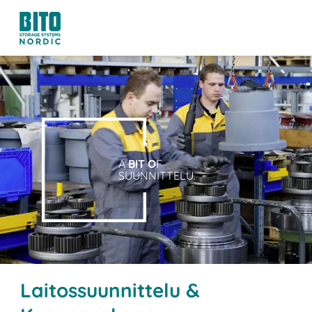
A
BIT O
F
SUUNNITTELU.
Laitossuunnittelu &