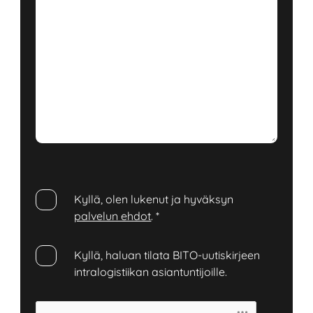
Kyllä, olen lukenut ja hyväksyn
palvelun ehdot
.
*
Kyllä, haluan tilata BITO-uutiskirjeen
intralogistiikan asiantuntijoille.