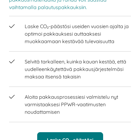
vaihtamalla palautuspakkauksiin.
Laske CO₂-päästösi useiden vuosien ajalta ja
optimoi pakkauksesi auttaaksesi
muokkaamaan kestävää tulevaisuutta
Selvitä tarkalleen, kuinka kauan kestää, että
uudelleenkäytettävä pakkausjärjestelmäsi
maksaa itsensä takaisin
Aloita pakkausprosessiesi valmistelu nyt
varmistaaksesi PPWR-vaatimusten
noudattamisen
Laske CO₂-säästösi