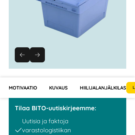
MOTIVAATIO
KUVAUS
HIILIJALANJÄLKILASKUR
L
Tilaa BITO-uutiskirjeemme:
Uutisia ja faktoja
varastologistiikan