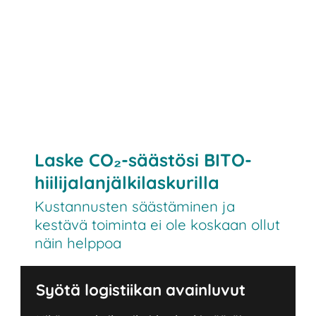
Laske CO₂-säästösi BITO-
hiilijalanjälkilaskurilla
Kustannusten säästäminen ja
kestävä toiminta ei ole koskaan ollut
näin helppoa
Syötä logistiikan avainluvut