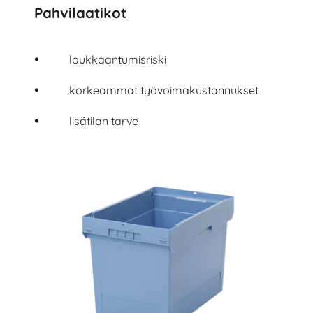
Pahvilaatikot
loukkaantumisriski
korkeammat työvoimakustannukset
lisätilan tarve