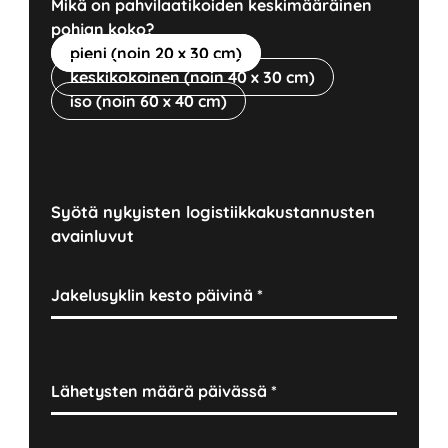
Mikä on pahvilaatikoiden keskimääräinen
pohjan koko?
pieni (noin 20 x 30 cm)
keskikokoinen (noin 40 x 30 cm)
iso (noin 60 x 40 cm)
Syötä nykyisten logistiikkakustannusten
avainluvut
Jakelusyklin kesto päivinä
*
Lähetysten määrä päivässä
*