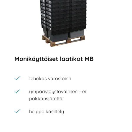
Monikäyttöiset laatikot MB
tehokas varastointi
ympäristöystävällinen – ei
pakkausjätettä
helppo käsittely