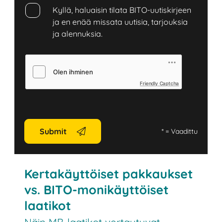
Kyllä, haluaisin tilata BITO-uutiskirjeen
ja en enää missata uutisia, tarjouksia
ja alennuksia.
Friendly Captcha
Submit
*
= Vaadittu
Kertakäyttöiset pakkaukset
vs. BITO-monikäyttöiset
laatikot
Näin MB-laatikot vertautuvat