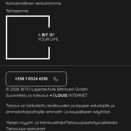
Kansainvälinen verkostomme
Tehtaamme
A
BIT O
F
YOUR LIFE.
+358 1 0324 6510
© 2026 BITO-Lagertechnik Bittmann GmbH
Suunnittelu ja toteutus
+ | LOUIS
INTERNET
Tarjous on tarkoitettu teollisuuden ja kaupan edustajille ja
ammatinharjoittajille ammatti- ja kaupalliseen käyttöön.
Yleiset myynti- ja toimitusehdot
Tietosuojaselvitys
Lakitiedot
Tietosuoja-asetukset