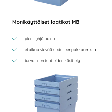
Monikäyttöiset laatikot MB
pieni tyhjä paino
ei aikaa vievää uudelleenpakkaamista
turvallinen tuotteiden käsittely