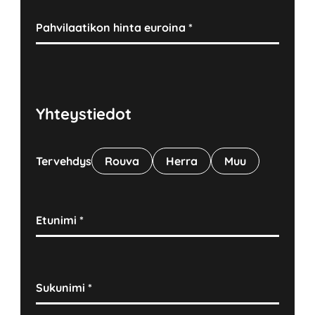
Pahvilaatikon hinta euroina
*
Yhteystiedot
Tervehdys
Rouva
Herra
Muu
Etunimi
*
Sukunimi
*