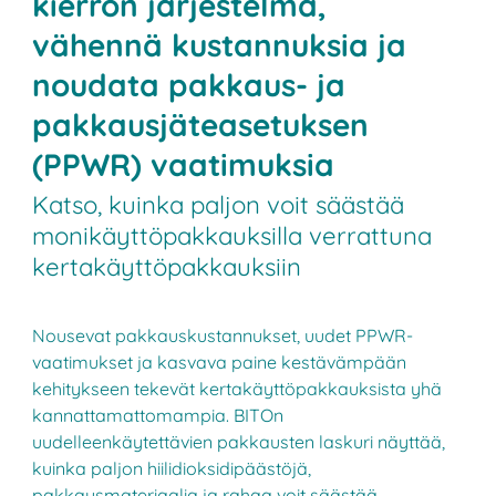
kierron järjestelmä,
vähennä kustannuksia ja
noudata pakkaus- ja
pakkausjäteasetuksen
(PPWR) vaatimuksia
Katso, kuinka paljon voit säästää
monikäyttöpakkauksilla verrattuna
kertakäyttöpakkauksiin
Nousevat pakkauskustannukset, uudet PPWR-
vaatimukset ja kasvava paine kestävämpään
kehitykseen tekevät kertakäyttöpakkauksista yhä
kannattamattomampia. BITOn
uudelleenkäytettävien pakkausten laskuri näyttää,
kuinka paljon hiilidioksidipäästöjä,
pakkausmateriaalia ja rahaa voit säästää