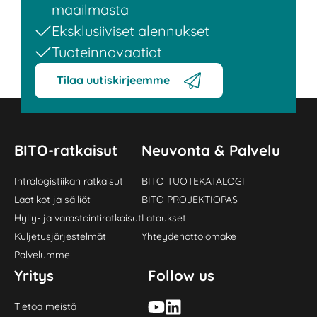
maailmasta
Eksklusiiviset alennukset
Tuoteinnovaatiot
Tilaa uutiskirjeemme
BITO-ratkaisut
Neuvonta & Palvelu
Intralogistiikan ratkaisut
BITO TUOTEKATALOGI
Laatikot ja säiliöt
BITO PROJEKTIOPAS
Hylly- ja varastointiratkaisut
Lataukset
Kuljetusjärjestelmät
Yhteydenottolomake
Palvelumme
Yritys
Follow us
Tietoa meistä