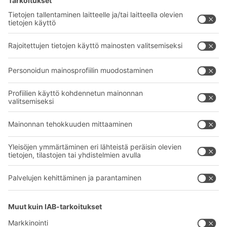
BITO-ratkaisut
Neuvonta & Palvelu
Intralogistiikan ratkaisut
BITO TUOTEKATALOGI
Laatikot ja säiliöt
BITO PROJEKTIOPAS
Hylly- ja varastointiratkaisut
Lataukset
Kuljetusjärjestelmät
Yhteydenottolomake
Palvelumme
Yritys
Follow us
Tietoa meistä
Kansainvälinen verkostomme
Tehtaamme
A
BIT O
F
YOUR LIFE.