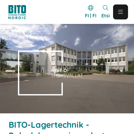
FI | FI
Etsi
A
BIT O
F
YHDYSVALLAT.
BITO-Lagertechnik -