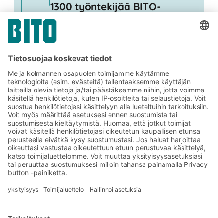
1300 työntekijää BITO-
konsernissa
Tilaa BITO-uutiskirjeemme:
Uutisia ja faktoja
varastologistiikan
maailmasta
Eksklusiiviset alennukset
Tuoteinnovaatiot
Tilaa uutiskirjeemme