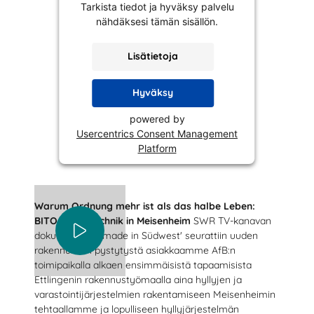
Tarkista tiedot ja hyväksy palvelu
nähdäksesi tämän sisällön.
Lisätietoja
Hyväksy
powered by
Usercentrics Consent Management
Platform
Warum Ordnung mehr ist als das halbe Leben:
BITO-Lagertechnik in Meisenheim
SWR TV-kanavan
dokumentissa 'made in Südwest' seurattiin uuden
rakennuksen pystytystä asiakkaamme AfB:n
toimipaikalla alkaen ensimmäisistä tapaamisista
Ettlingenin rakennustyömaalla aina hyllyjen ja
varastointijärjestelmien rakentamiseen Meisenheimin
tehtaallamme ja lopulliseen hyllyjärjestelmän