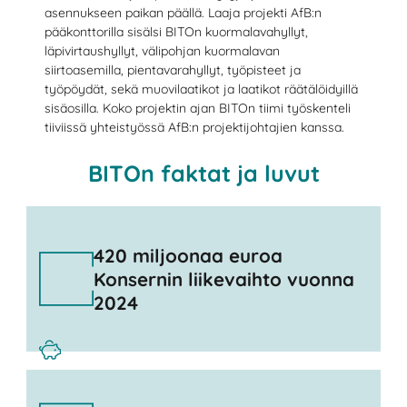
asennukseen paikan päällä. Laaja projekti AfB:n
pääkonttorilla sisälsi BITOn kuormalavahyllyt,
läpivirtaushyllyt, välipohjan kuormalavan
siirtoasemilla, pientavarahyllyt, työpisteet ja
työpöydät, sekä muovilaatikot ja laatikot räätälöidyillä
sisäosilla. Koko projektin ajan BITOn tiimi työskenteli
tiiviissä yhteistyössä AfB:n projektijohtajien kanssa.
BITOn faktat ja luvut
420 miljoonaa euroa
Konsernin liikevaihto vuonna
2024