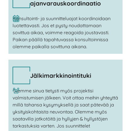
ajanvarauskoordinaatio
Konsultointi- ja suunnitteluajat koordinoidaan
luotettavasti. Jos et pysty noudattamaan
sovittua aikaa, voimme reagoida joustavasti.
Paikan päällä tapahtuvassa konsultoinnissa
olemme paikalla sovittuna aikana.
Jälkimarkkinointituki
Tuemme sinua tietysti myös projektisi
valmistumisen jälkeen. Voit ottaa meihin yhteyttä
millä tahansa kysymyksellä ja saat pätevää ja
yksityiskohtaista neuvontaa. Olemme myös
saatavilla jatkotöitä ja hyllyjen & hyllystöjen
tarkastuksia varten. Jos suunnittelet