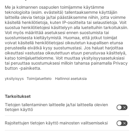
Tilaa BITO-uutiskirjeemme:
Uutisia ja faktoja
varastologistiikan
maailmasta
Eksklusiiviset alennukset
Tuoteinnovaatiot
Tilaa uutiskirjeemme
BITO-ratkaisut
Neuvonta & Palvelu
Intralogistiikan ratkaisut
BITO TUOTEKATALOGI
Laatikot ja säiliöt
BITO PROJEKTIOPAS
Hylly- ja varastointiratkaisut
Lataukset