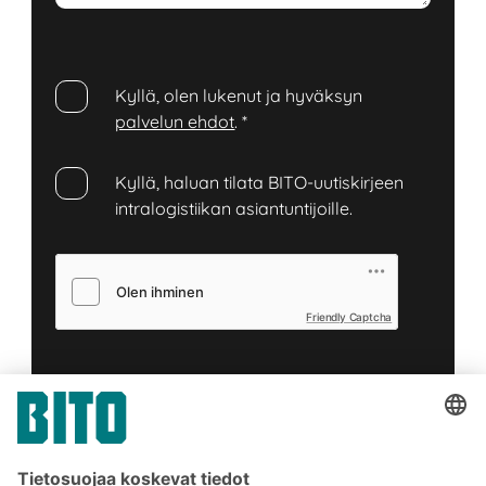
Kyllä, olen lukenut ja hyväksyn
palvelun ehdot
.
*
Kyllä, haluan tilata BITO-uutiskirjeen
intralogistiikan asiantuntijoille.
Friendly Captcha
Lähetä
*
= Vaadittu