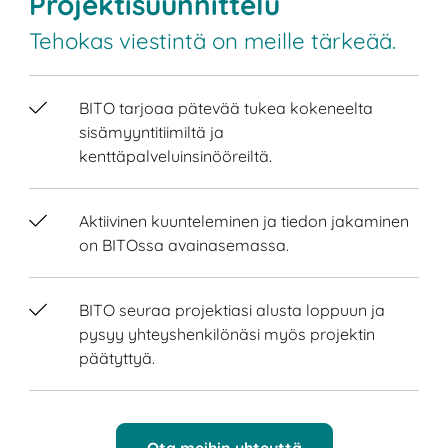
Projektisuunnittelu
Tehokas viestintä on meille tärkeää.
BITO tarjoaa pätevää tukea kokeneelta
sisämyyntitiimiltä ja
kenttäpalveluinsinööreiltä.
Aktiivinen kuunteleminen ja tiedon jakaminen
on BITOssa avainasemassa.
BITO seuraa projektiasi alusta loppuun ja
pysyy yhteyshenkilönäsi myös projektin
päätyttyä.
Ota meihin yhteyttä