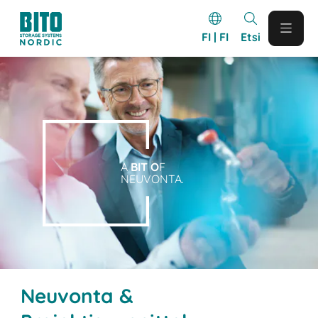
FI | FI
Etsi
A
BIT O
F
NEUVONTA.
Neuvonta &