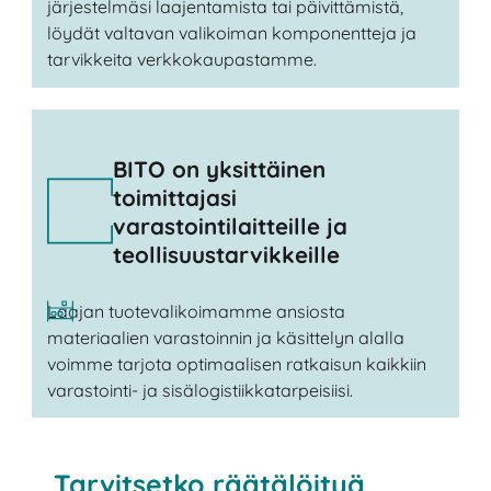
järjestelmäsi laajentamista tai päivittämistä,
löydät valtavan valikoiman komponentteja ja
tarvikkeita verkkokaupastamme.
BITO on yksittäinen
toimittajasi
varastointilaitteille ja
teollisuustarvikkeille
Laajan tuotevalikoimamme ansiosta
materiaalien varastoinnin ja käsittelyn alalla
voimme tarjota optimaalisen ratkaisun kaikkiin
varastointi- ja sisälogistiikkatarpeisiisi.
Tarvitsetko räätälöityä