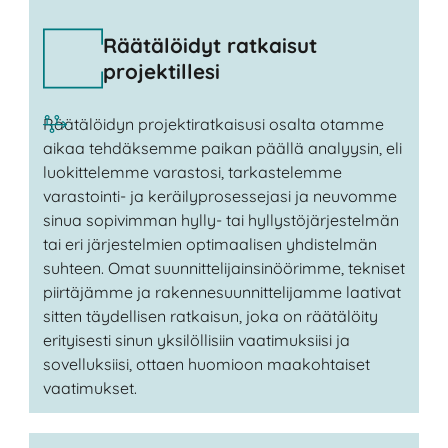
Räätälöidyt ratkaisut
projektillesi
Räätälöidyn projektiratkaisusi osalta otamme
aikaa tehdäksemme paikan päällä analyysin, eli
luokittelemme varastosi, tarkastelemme
varastointi- ja keräilyprosessejasi ja neuvomme
sinua sopivimman hylly- tai hyllystöjärjestelmän
tai eri järjestelmien optimaalisen yhdistelmän
suhteen. Omat suunnittelijainsinöörimme, tekniset
piirtäjämme ja rakennesuunnittelijamme laativat
sitten täydellisen ratkaisun, joka on räätälöity
erityisesti sinun yksilöllisiin vaatimuksiisi ja
sovelluksiisi, ottaen huomioon maakohtaiset
vaatimukset.