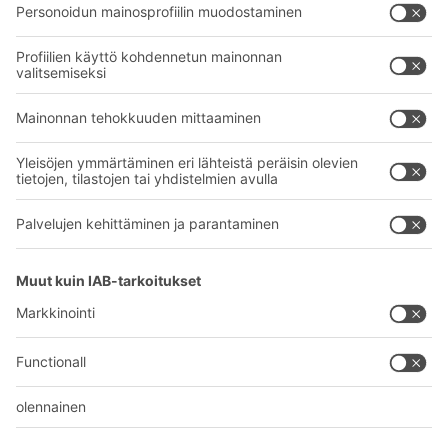
Kuljetusjärjestelmät
Yhteydenottolomake
Palvelumme
Yritys
Follow us
Tietoa meistä
Kansainvälinen verkostomme
Tehtaamme
A
BIT O
F
YOUR LIFE.
+358 1 0324 6510
© 2026 BITO-Lagertechnik Bittmann GmbH