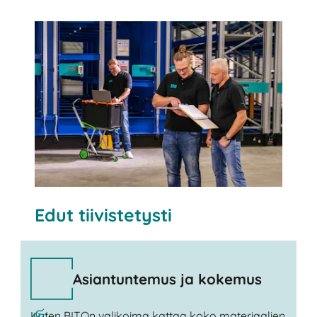
Edut tiivistetysti
Asiantuntemus ja kokemus
Kuten BITOn valikoima kattaa koko materiaalien