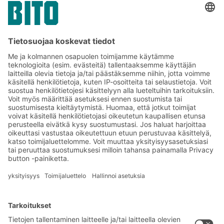
BITO:n lemmikkieläinten ruoka-
alalla toteuttamat projektit
Tilaa BITO-uutiskirjeemme:
Uutisia ja faktoja
varastologistiikan
maailmasta
Eksklusiiviset alennukset
Tuoteinnovaatiot
Tilaa uutiskirjeemme
BITO-ratkaisut
Neuvonta & Palvelu