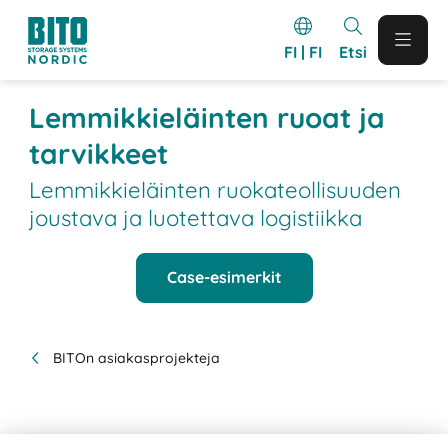
FI | FI
Etsi
Lemmikkieläinten ruoat ja
tarvikkeet
Lemmikkieläinten ruokateollisuuden
joustava ja luotettava logistiikka
Case-esimerkit
BITOn asiakasprojekteja