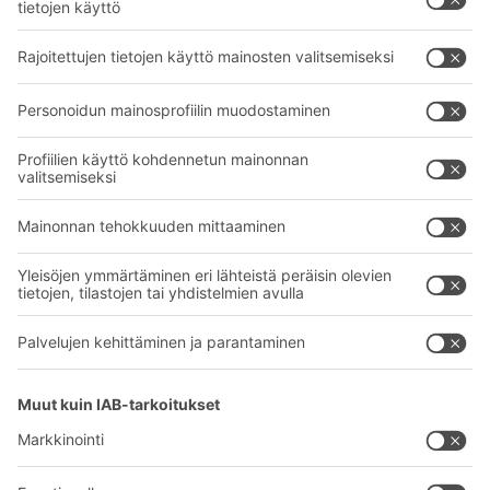
Intralogistiikan ratkaisut
BITO TUOTEKATALOGI
Laatikot ja säiliöt
BITO PROJEKTIOPAS
Hylly- ja varastointiratkaisut
Lataukset
Kuljetusjärjestelmät
Yhteydenottolomake
Palvelumme
Yritys
Follow us
Tietoa meistä
Kansainvälinen verkostomme
Tehtaamme
A
BIT O
F
YOUR LIFE.