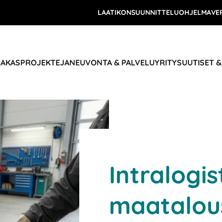
LAATIKONSUUNNITTELUOHJELMA
VE
IAKASPROJEKTEJA
NEUVONTA & PALVELU
YRITYS
UUTISET 
Intralogis
maatalous