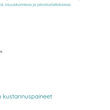
, osuuskunnissa ja jalostuslaitoksissa.
us
ja kustannuspaineet