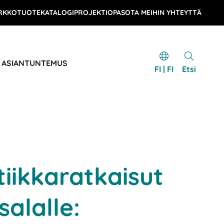
RKKOTUOTEKATALOGI
PROJEKTIOPAS
OTA MEIHIN YHTEYTTÄ
& ASIANTUNTEMUS
FI | FI
Etsi
tiikkaratkaisut
alalle: