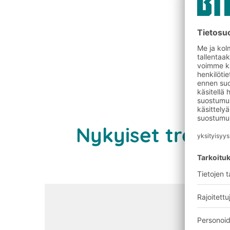
Ota yhtey
Nykyiset trendi