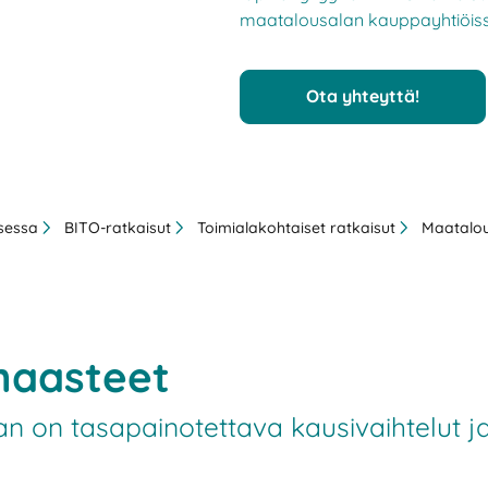
maatalousalan kauppayhtiöissä
Ota yhteyttä!
ksessa
BITO-ratkaisut
Toimialakohtaiset ratkaisut
Maatalo
haasteet
kan on tasapainotettava kausivaihtelut 