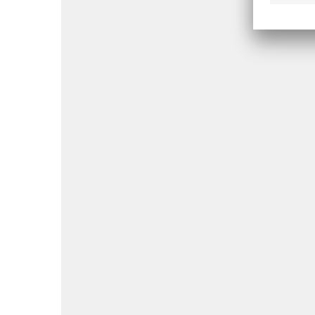
BITO-ratkaisu:
Tehokkuus ja kes
ovat taloudellisia
Tehokkaat varastoprosessit säästä
kuljetusaikoja. Kestävät hylly- ja t