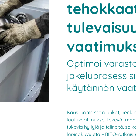
tehokkaat
tulevaisu
vaatimuks
Optimoi varasto
jakeluprosessisi
käytännön vaat
Kausiluonteiset ruuhkat, henki
laatuvaatimukset tekevät maat
tukevia hyllyjä ja telineitä, selk
läpinäkyvyyttä – BITO-ratkaisut