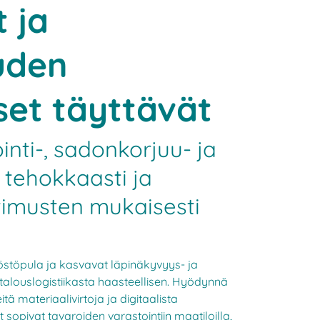
 ja
uden
et täyttävät
inti-, sadonkorjuu- ja
 tehokkaasti ja
imusten mukaisesti
löstöpula ja kasvavat läpinäkyvyys- ja
alouslogistiikasta haasteellisen. Hyödynnä
eitä materiaalivirtoja ja digitaalista
 sopivat tavaroiden varastointiin maatiloilla,