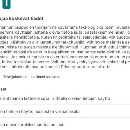
ttä!
t maatalousalalla