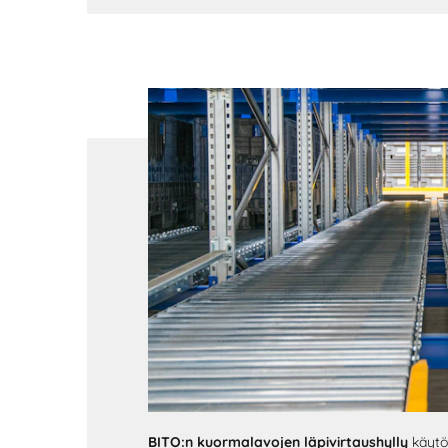
BITO:n kuormalavojen läpivirtaushylly
käytö