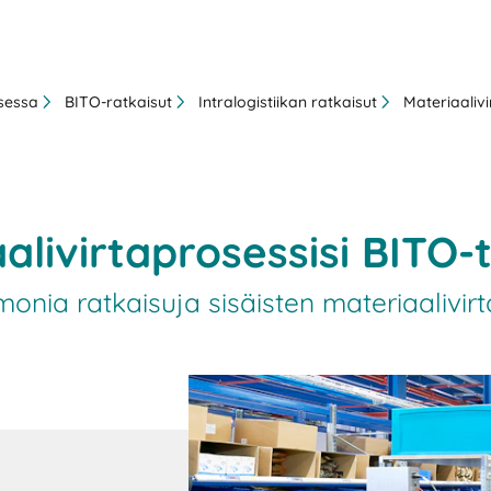
ksessa
BITO-ratkaisut
Intralogistiikan ratkaisut
Materiaalivi
livirtaprosessisi BITO-t
monia ratkaisuja sisäisten materiaalivir