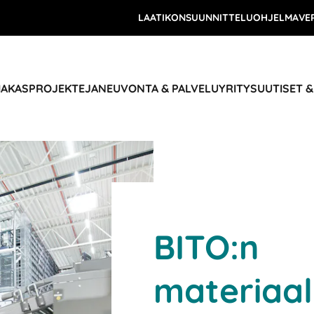
LAATIKONSUUNNITTELUOHJELMA
VE
IAKASPROJEKTEJA
NEUVONTA & PALVELU
YRITYS
UUTISET 
BITO:n
materiaal