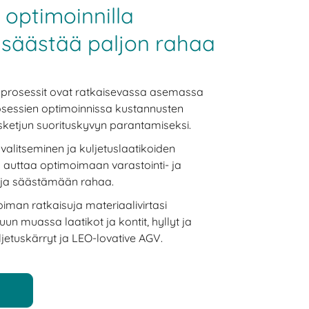
 optimoinnilla
t säästää paljon rahaa
aprosessit ovat ratkaisevassa asemassa
rosessien optimoinnissa kustannusten
sketjun suorituskyvyn parantamiseksi.
valitseminen ja kuljetuslaatikoiden
 auttaa optimoimaan varastointi- ja
a ja säästämään rahaa.
oiman ratkaisuja materiaalivirtasi
uun muassa laatikot ja kontit, hyllyt ja
kuljetuskärryt ja LEO-lovative AGV.