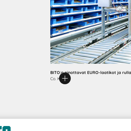
BITO:n pinottavat EURO-laatikot ja rulla
Co. KG:ssa