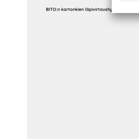
BITO:n kartonkien läpivirtaushylly
käytössä 