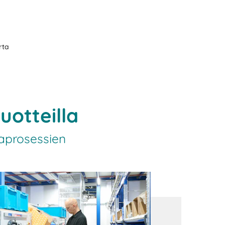
rta
uotteilla
taprosessien