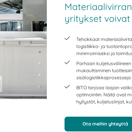
Materiaalivirran
yritykset voiva
Tehokkaat materiaalivirt
logistiikka- ja tuotantop
minimoimiseksi ja toimitu
Parhaan kuljetusvälineen 
mukauttaminen tuotteisiin
sisälogistiikkaprosessej
BITO tarjoaa laajan valik
optimointiin. Näitä ovat m
hyllystöt, kuljetuslinjat, 
Ota meihin yhteyttä