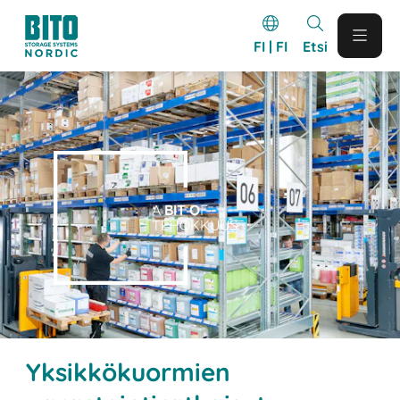
FI | FI
Etsi
A
BIT O
F
TEHOKKUUS
Yksikkökuormien