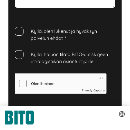
Kyllä, olen lukenut ja hyväksyn
palvelun ehdot
.
*
Kyllä, haluan tilata BITO-uutiskirjeen
intralogistiikan asiantuntijoille.
Friendly Captcha
Lähetä
*
= Vaadittu