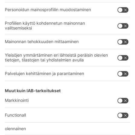
Hylly- ja varastointiratkaisut
Lataukset
Kuljetusjärjestelmät
Yhteydenottolomake
Palvelumme
Yritys
Follow us
Tietoa meistä
Kansainvälinen verkostomme
Tehtaamme
A
BIT O
F
YOUR LIFE.
+358 1 0324 6510