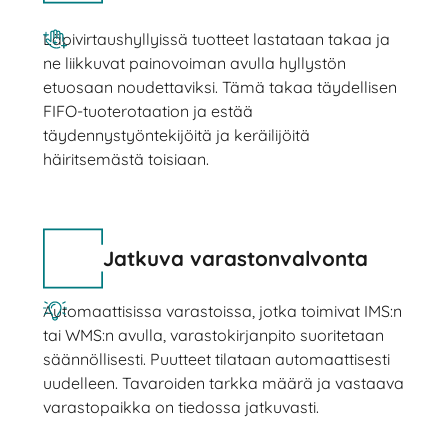
Läpivirtaushyllyissä tuotteet lastataan takaa ja
ne liikkuvat painovoiman avulla hyllystön
etuosaan noudettaviksi. Tämä takaa täydellisen
FIFO-tuoterotaation ja estää
täydennystyöntekijöitä ja keräilijöitä
häiritsemästä toisiaan.
Jatkuva varastonvalvonta
Automaattisissa varastoissa, jotka toimivat IMS:n
tai WMS:n avulla, varastokirjanpito suoritetaan
säännöllisesti. Puutteet tilataan automaattisesti
uudelleen. Tavaroiden tarkka määrä ja vastaava
varastopaikka on tiedossa jatkuvasti.