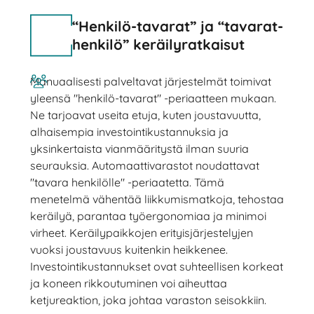
“Henkilö-tavarat” ja “tavarat-
henkilö” keräilyratkaisut
Manuaalisesti palveltavat järjestelmät toimivat
yleensä "henkilö-tavarat" -periaatteen mukaan.
Ne tarjoavat useita etuja, kuten joustavuutta,
alhaisempia investointikustannuksia ja
yksinkertaista vianmääritystä ilman suuria
seurauksia. Automaattivarastot noudattavat
"tavara henkilölle" -periaatetta. Tämä
menetelmä vähentää liikkumismatkoja, tehostaa
keräilyä, parantaa työergonomiaa ja minimoi
virheet. Keräilypaikkojen erityisjärjestelyjen
vuoksi joustavuus kuitenkin heikkenee.
Investointikustannukset ovat suhteellisen korkeat
ja koneen rikkoutuminen voi aiheuttaa
ketjureaktion, joka johtaa varaston seisokkiin.