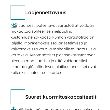
Laajennettavuus
Manuaalisesti palveltavat varastotilat voidaan
mukauttaa suhteellisen helposti ja
kustannustehokkaasti, kunhan varastotilaa on
jäljellä. Monikerroksisissa järjestelmissä ja
välikerroksissa voi olla mahdollista lisätä uusia
kerroksia. Automaattiset pienosavarastot ovat
yleensä modulaarisia ja niitä voidaan siksi
skaalata ylöspäin. Investointikustannukset ovat
kuitenkin suhteellisen korkeat.
Suuret kuormituskapasiteetit
Hyllyjärjestelmät, monikerroksiset asennukset ja