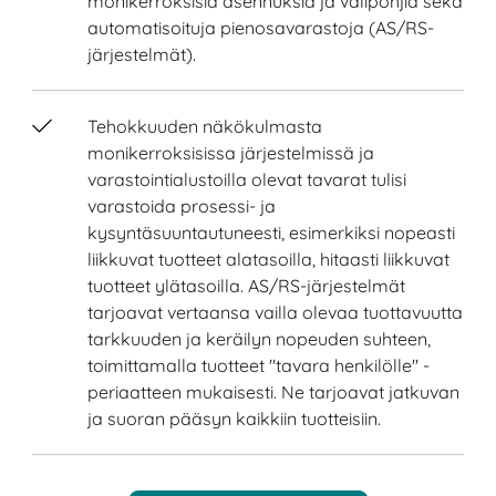
monikerroksisia asennuksia ja välipohjia sekä
automatisoituja pienosavarastoja (AS/RS-
järjestelmät).
Tehokkuuden näkökulmasta
monikerroksisissa järjestelmissä ja
varastointialustoilla olevat tavarat tulisi
varastoida prosessi- ja
kysyntäsuuntautuneesti, esimerkiksi nopeasti
liikkuvat tuotteet alatasoilla, hitaasti liikkuvat
tuotteet ylätasoilla. AS/RS-järjestelmät
tarjoavat vertaansa vailla olevaa tuottavuutta
tarkkuuden ja keräilyn nopeuden suhteen,
toimittamalla tuotteet "tavara henkilölle" -
periaatteen mukaisesti. Ne tarjoavat jatkuvan
ja suoran pääsyn kaikkiin tuotteisiin.