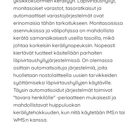
yksikkökuormien keräilyyn. Läpivirtaushyllyt,
monitasoiset varastot, tasoratkaisut ja
automaattiset varastojärjestelmät ovat
erinomaisia tähän tarkoitukseen. Monitasoisissa
asennuksissa ja välipohjissa on mahdollista
kerätä samanaikaisesti useilla tasoilla, mikä
johtaa korkeisiin keräilynopeuksiin. Nopeasti
kiertävät tuotteet käsitellään parhaiten
läpivirtaushyllyjärjestelmissä. On olemassa
osittain automatisoituja järjestelmiä, joita
huolletaan nostolaitteella uusien tarvikkeiden
syöttämiseksi läpivirtaushyllyjen käytäville.
Täysin automatisoidut järjestelmät toimivat
"tavara henkilölle" -periaatteen mukaisesti ja
mahdollistavat huippuluokan
keräilytehokkuuden, kun niitä käytetään IMS:n tai
WMS:n kanssa.