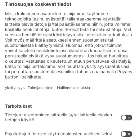
Tilaa BITO-uutiskirjeemme:
Uutisia ja faktoja
varastologistiikan
maailmasta
Eksklusiiviset alennukset
Tuoteinnovaatiot
Tilaa uutiskirjeemme
BITO-ratkaisut
Neuvonta & Palvelu
Intralogistiikan ratkaisut
BITO TUOTEKATALOGI
Laatikot ja säiliöt
BITO PROJEKTIOPAS