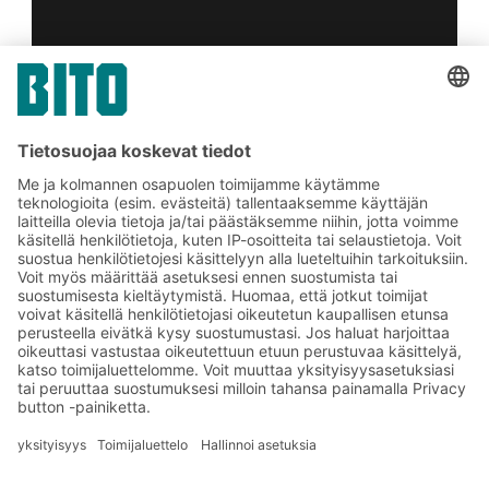
Lähetä
*
= Vaadittu
Tilaa BITO-uutiskirjeemme:
Uutisia ja faktoja
varastologistiikan
maailmasta
Eksklusiiviset alennukset
Tuoteinnovaatiot
Tilaa uutiskirjeemme