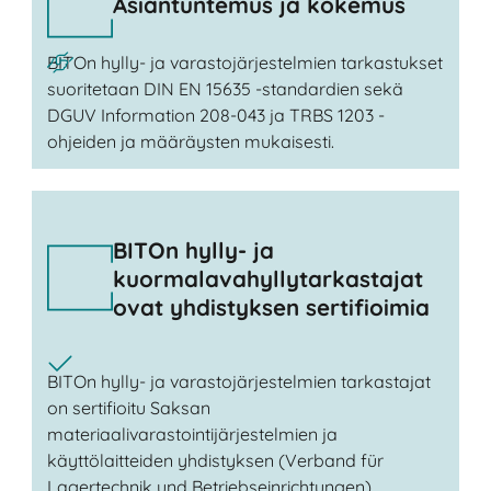
Asiantuntemus ja kokemus
BITOn hylly- ja varastojärjestelmien tarkastukset
suoritetaan DIN EN 15635 -standardien sekä
DGUV Information 208-043 ja TRBS 1203 -
ohjeiden ja määräysten mukaisesti.
BITOn hylly- ja
kuormalavahyllytarkastajat
ovat yhdistyksen sertifioimia
BITOn hylly- ja varastojärjestelmien tarkastajat
on sertifioitu Saksan
materiaalivarastointijärjestelmien ja
käyttölaitteiden yhdistyksen (Verband für
Lagertechnik und Betriebseinrichtungen)