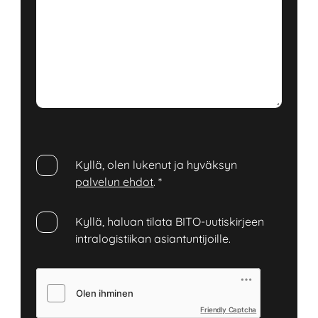
Kyllä, olen lukenut ja hyväksyn
palvelun ehdot
.
*
Kyllä, haluan tilata BITO-uutiskirjeen
intralogistiikan asiantuntijoille.
Friendly Captcha