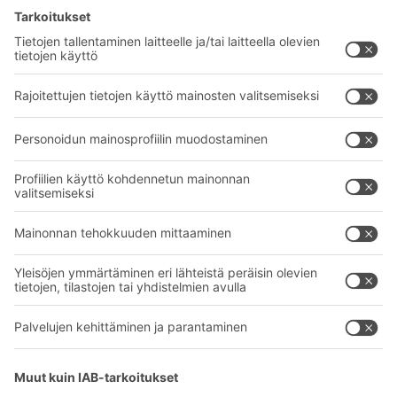
BITO-ratkaisut
Neuvonta & Palvelu
Intralogistiikan ratkaisut
BITO TUOTEKATALOGI
Laatikot ja säiliöt
BITO PROJEKTIOPAS
Hylly- ja varastointiratkaisut
Lataukset
Kuljetusjärjestelmät
Yhteydenottolomake
Palvelumme
Yritys
Follow us
Tietoa meistä
Kansainvälinen verkostomme
Tehtaamme
A
BIT O
F
YOUR LIFE.