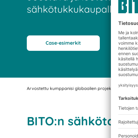
sähkötukkukaupalle
Case-esimerkit
Arvostettu kumppanisi globaalien projektien toteutu
BITO:n sähkötarvik