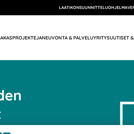
LAATIKONSUUNNITTELUOHJELMA
VE
IAKASPROJEKTEJA
NEUVONTA & PALVELU
YRITYS
UUTISET 
den
t
gistiikka