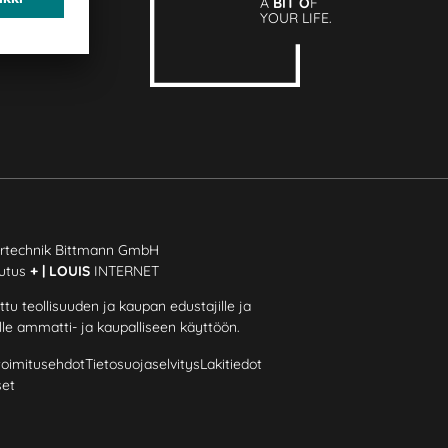
A
BIT O
F
YOUR LIFE.
rtechnik Bittmann GmbH
eutus
+ | LOUIS
INTERNET
ttu teollisuuden ja kaupan edustajille ja
lle ammatti- ja kaupalliseen käyttöön.
 toimitusehdot
Tietosuojaselvitys
Lakitiedot
set