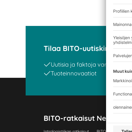
Tilaa BITO-uutiskirjeemm
Uutisia ja faktoja varastologi
Tuoteinnovaatiot
BITO-ratkaisut
Neuvonta 
Intralogistiikan ratkaisut
BITO TUOTEKATA