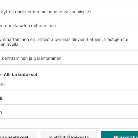
e:
stiikan maailmasta
Eksklusiiviset alennukset
& Palvelu
Yritys
Follow us
LOGI
Tietoa meistä