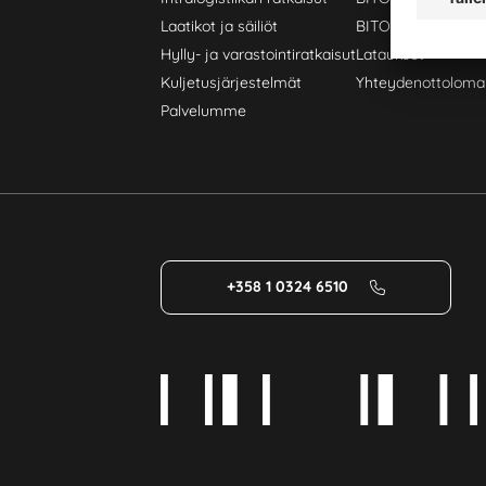
Laatikot ja säiliöt
BITO PROJEKTIOP
Hylly- ja varastointiratkaisut
Lataukset
Kuljetusjärjestelmät
Yhteydenottoloma
Palvelumme
+358 1 0324 6510