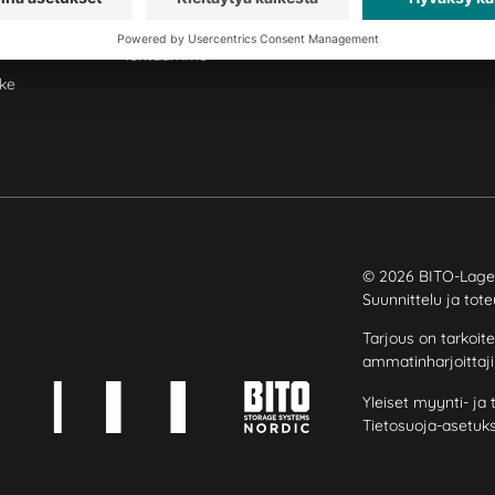
AS
Kansainvälinen verkostomme
Tehtaamme
ke
© 2026 BITO-Lage
Suunnittelu ja tot
Tarjous on tarkoite
ammatinharjoittaji
Yleiset myynti- ja
Tietosuoja-asetuk