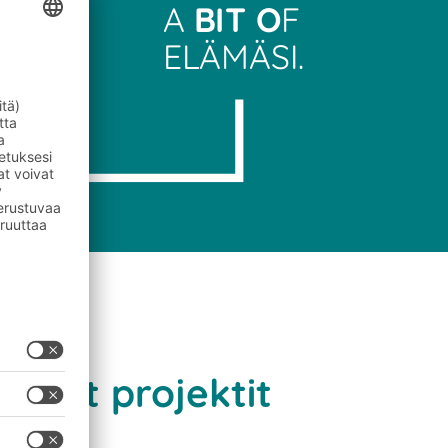
A
BIT O
F
ELÄMÄSI.
ppiaat
amat projektit