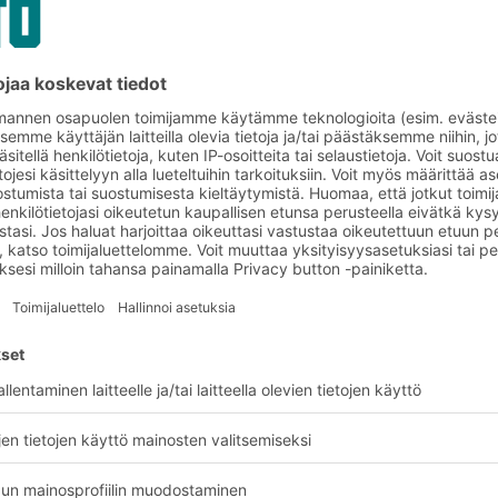
ksessa
BITOn asiakasprojekteja
Sähkötarvikkeiden tukkukau
etukkukaupassa toteutt