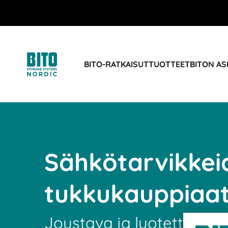
BITO-RATKAISUT
TUOTTEET
BITON AS
Sähkötarvikkei
tukkukauppiaa
Joustava ja luotettava lo