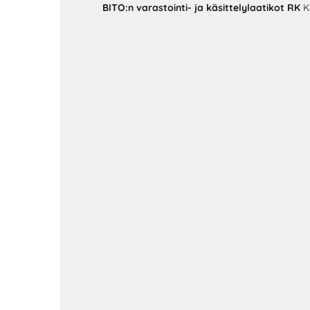
BITO:n varastointi- ja käsittelylaatikot RK
K