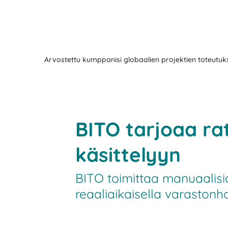
Arvostettu kumppanisi globaalien projektien toteutu
BITO tarjoaa ra
käsittelyyn
BITO toimittaa manuaalisia
reaaliaikaisella varastonha