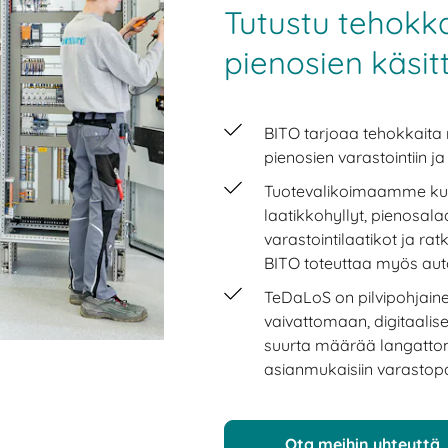
Tutustu tehokka
pienosien käsit
BITO tarjoaa tehokkaita 
pienosien varastointiin j
Tuotevalikoimaamme kuulu
laatikkohyllyt, pienosalaa
varastointilaatikot ja ra
BITO toteuttaa myös auto
TeDaLoS on pilvipohjainen
vaivattomaan, digitaalis
suurta määrää langattom
asianmukaisiin varastopaik
Ota meihin yhteyttä