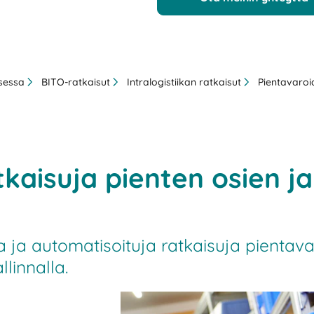
ksessa
BITO-ratkaisut
Intralogistiikan ratkaisut
Pientavaroi
tkaisuja pienten osien 
 ja automatisoituja ratkaisuja pientava
llinnalla.