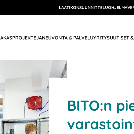
LAATIKONSUUNNITTELUOHJELMA
VE
IAKASPROJEKTEJA
NEUVONTA & PALVELU
YRITYS
UUTISET 
BITO:n pi
varastoin