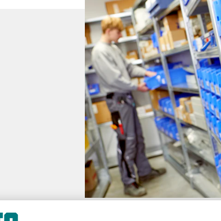
BITO:n varastointi- ja käsittelylaatikot 