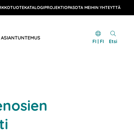
RKKOTUOTEKATALOGI
PROJEKTIOPAS
OTA MEIHIN YHTEYTTÄ
& ASIANTUNTEMUS
FI | FI
Etsi
enosien
ti