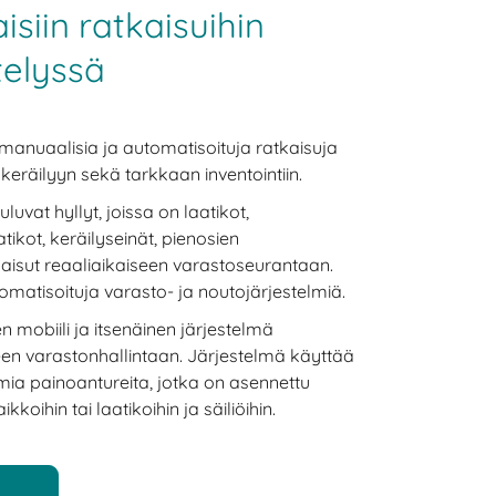
isiin ratkaisuihin
telyssä
manuaalisia ja automatisoituja ratkaisuja
a keräilyyn sekä tarkkaan inventointiin.
vat hyllyt, joissa on laatikot,
tikot, keräilyseinät, pienosien
tkaisut reaaliaikaiseen varastoseurantaan.
matisoituja varasto- ja noutojärjestelmiä.
 mobiili ja itsenäinen järjestelmä
een varastonhallintaan. Järjestelmä käyttää
ia painoantureita, jotka on asennettu
koihin tai laatikoihin ja säiliöihin.