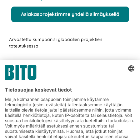
Asiakasprojektimme yhdellä silmäyksellä
Arvostettu kumppanisi globaalien projektien
toteutuksessa
BITOn asiakasprojekteja
Tilaa BITO-uutiskirjeemme:
Uutisia ja faktoja
varastologistiikan
maailmasta