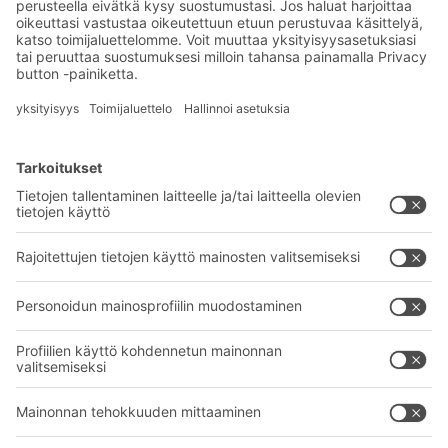
Eksklusiiviset alennukset
Tuoteinnovaatiot
Tilaa uutiskirjeemme
BITO-ratkaisut
Neuvonta & Palvelu
Intralogistiikan ratkaisut
BITO TUOTEKATALOGI
Laatikot ja säiliöt
BITO PROJEKTIOPAS
Hylly- ja varastointiratkaisut
Lataukset
Kuljetusjärjestelmät
Yhteydenottolomake
Palvelumme
Yritys
Follow us
Tietoa meistä
Kansainvälinen verkostomme