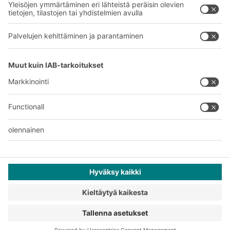
Tehtaamme
A
BIT O
F
YOUR LIFE.
+358 1 0324 6510
© 2026 BITO-Lagertechnik Bittmann GmbH
Suunnittelu ja toteutus
+ | LOUIS
INTERNET
Tarjous on tarkoitettu teollisuuden ja kaupan edustajille ja
ammatinharjoittajille ammatti- ja kaupalliseen käyttöön.
Yleiset myynti- ja toimitusehdot
Tietosuojaselvitys
Lakitiedot
Tietosuoja-asetukset