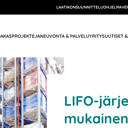
LAATIKONSUUNNITTELUOHJELMA
VE
IAKASPROJEKTEJA
NEUVONTA & PALVELU
YRITYS
UUTISET 
LIFO-järj
mukaine