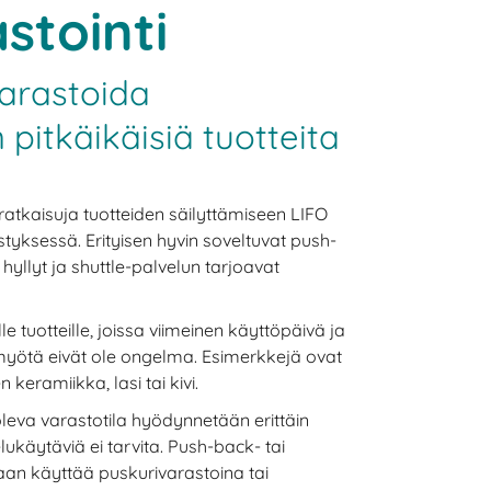
stointi
arastoida
 pitkäikäisiä tuotteita
ratkaisuja tuotteiden säilyttämiseen LIFO
jestyksessä. Erityisen hyvin soveltuvat push-
 hyllyt ja shuttle-palvelun tarjoavat
lle tuotteille, joissa viimeinen käyttöpäivä ja
yötä eivät ole ongelma. Esimerkkejä ovat
keramiikka, lasi tai kivi.
 oleva varastotila hyödynnetään erittäin
ukäytäviä ei tarvita. Push-back- tai
daan käyttää puskurivarastoina tai