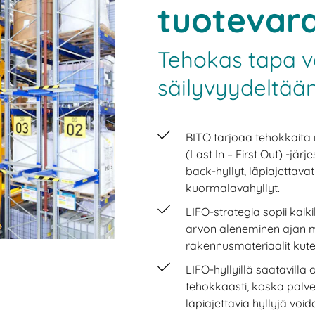
tuotevara
Tehokas tapa v
säilyvyydeltään
BITO tarjoaa tehokkaita 
(Last In – First Out) -jär
back-hyllyt, läpiajettavat
kuormalavahyllyt.
LIFO-strategia sopii kaiki
arvon aleneminen ajan m
rakennusmateriaalit kuten 
LIFO-hyllyillä saatavilla
tehokkaasti, koska palvel
läpiajettavia hyllyjä voi