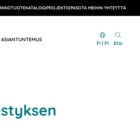
RKKOTUOTEKATALOGI
PROJEKTIOPAS
OTA MEIHIN YHTEYTTÄ
& ASIANTUNTEMUS
FI | FI
Etsi
estyksen
n