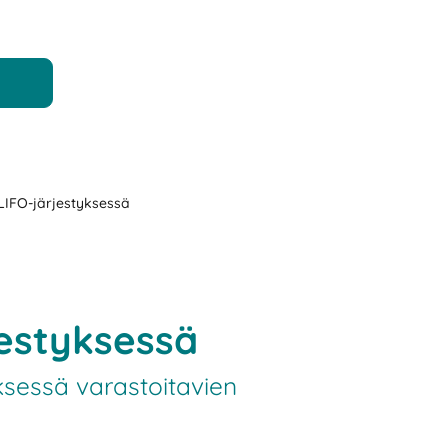
 LIFO-järjestyksessä
jestyksessä
ksessä varastoitavien