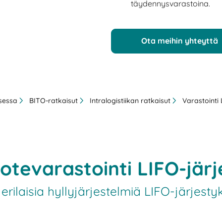
täydennysvarastoina.
Ota meihin yhteyttä
ksessa
BITO-ratkaisut
Intralogistiikan ratkaisut
Varastointi
otevarastointi LIFO-jär
rilaisia hyllyjärjestelmiä LIFO-järjesty