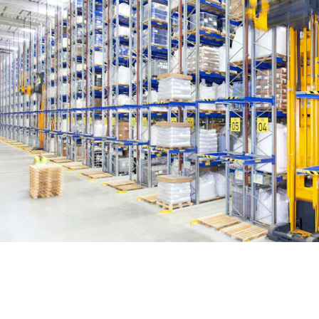
BIT O