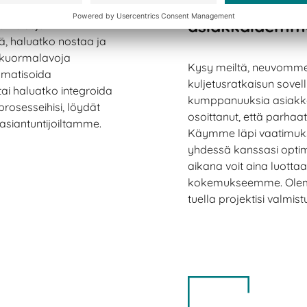
ratkaisuja tiiv
asiakkaidemm
ratkaisuja
tä, haluatko nostaa ja
ai kuormalavoja
Kysy meiltä, neuvomme
tomatisoida
kuljetusratkaisun sov
tai haluatko integroida
kumppanuuksia asiak
prosesseihisi, löydät
osoittanut, että parhaat
asiantuntijoiltamme.
Käymme läpi vaatimukse
yhdessä kanssasi optim
aikana voit aina luotta
kokemukseemme. Olemm
tuella projektisi valmi