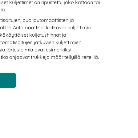
set kuljettimet on ripustettu joko kattoon tai
lä.
soitujen, puoliautomaattisten ja
lillä. Automaattisia katkoviin kuljettimia
kökäyttöiset kuljetushihnat ja
utomatisoitujen jatkuvien kuljettimien
ia järjestelmiä ovat esimerkiksi
tka ohjaavat trukkeja määritellyillä reiteillä.