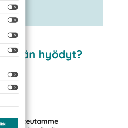
estelmän hyödyt?
me ja toteutamme