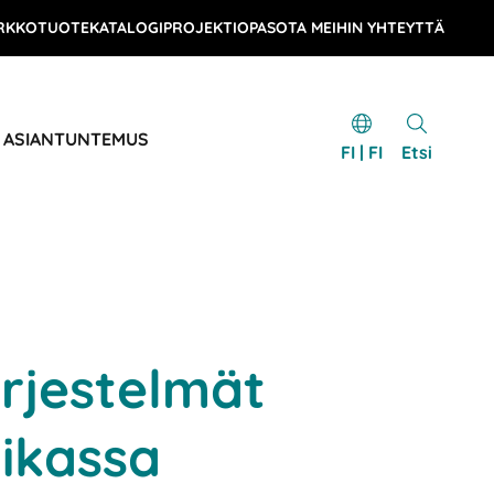
RKKOTUOTEKATALOGI
PROJEKTIOPAS
OTA MEIHIN YHTEYTTÄ
& ASIANTUNTEMUS
FI | FI
Etsi
ärjestelmät
iikassa