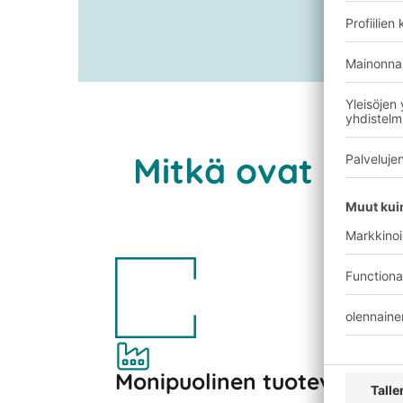
Ota yhteyttä
Mitkä ovat BITO
Monipuolinen tuotevalikoi