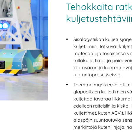
Tehokkaita rat
kuljetustehtävii
Sisälogistiikan kuljetusjärj
kuljettimiin. Jatkuvat kuljet
materiaaleja tasaisessa vir
rullakuljettimet ja painovo
irtotavaran ja kuormalavoj
tuotantoprosesseissa.
Teemme myös eron lattialla 
yläpuolisten kuljettimien väl
kuljettaa tavaraa liikkumal
edelleen raiteisiin ja kiskoil
kuljettimet, kuten AGV:t, lii
alaspäin suuntautuvia sens
merkintöjä kuten linjoja, nä