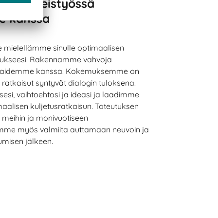
iissä yhteistyössä
e kanssa
 mielellämme sinulle optimaalisen
ellukseesi! Rakennamme vahvoja
kaidemme kanssa. Kokemuksemme on
 ratkaisut syntyvät dialogin tuloksena.
si, vaihtoehtosi ja ideasi ja laadimme
aalisen kuljetusratkaisun. Toteutuksen
a meihin ja monivuotiseen
e myös valmiita auttamaan neuvoin ja
stumisen jälkeen.