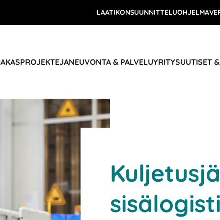
LAATIKONSUUNNITTELUOHJELMA
VE
IAKASPROJEKTEJA
NEUVONTA & PALVELU
YRITYS
UUTISET 
Kuljetusj
sisälogist