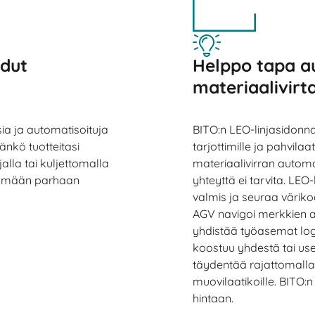
idut
Helppo tapa a
materiaalivirt
ia ja automatisoituja
BITO:n LEO-linjasidonnai
äänkö tuotteitasi
tarjottimille ja pahvilaa
alla tai kuljettomalla
materiaalivirran automa
ytämään parhaan
yhteyttä ei tarvita. LEO-
valmis ja seuraa värikoo
AGV navigoi merkkien 
yhdistää työasemat logi
koostuu yhdestä tai us
täydentää rajattomalla 
muovilaatikoille. BITO:n
hintaan.