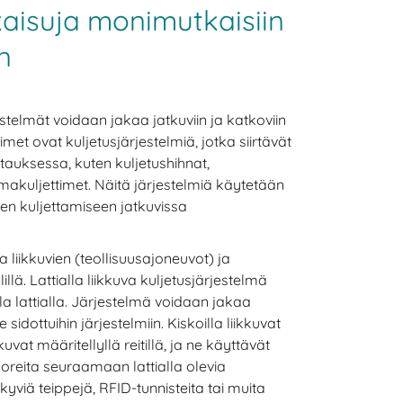
kaisuja monimutkaisiin
n
estelmät voidaan jakaa jatkuviin ja katkoviin
timet ovat kuljetusjärjestelmiä, jotka siirtävät
tauksessa, kuten kuljetushihnat,
imakuljettimet. Näitä järjestelmiä käytetään
en kuljettamiseen jatkuvissa
liikkuvien (teollisuusajoneuvot) ja
illä. Lattialla liikkuva kuljetusjärjestelmä
la lattialla. Järjestelmä voidaan jakaa
le sidottuihin järjestelmiin. Kiskoilla liikkuvat
kkuvat määritellyllä reitillä, ja ne käyttävät
oreita seuraamaan lattialla olevia
kyviä teippejä, RFID-tunnisteita tai muita