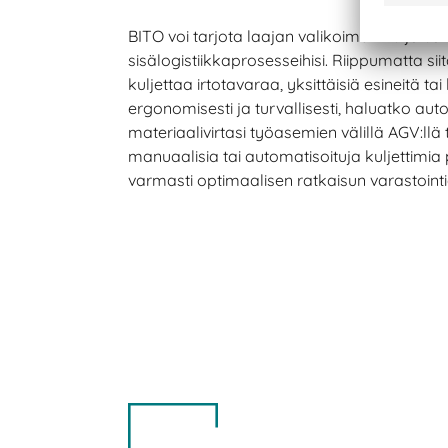
BITO voi tarjota laajan valikoiman kuljetus
sisälogistiikkaprosesseihisi. Riippumatta sii
kuljettaa irtotavaraa, yksittäisiä esineitä t
ergonomisesti ja turvallisesti, haluatko au
materiaalivirtasi työasemien välillä AGV:llä 
manuaalisia tai automatisoituja kuljettimia 
varmasti optimaalisen ratkaisun varastointi