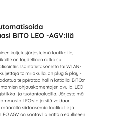
utomatisoida
aasi BITO LEO -AGV:llä
nen kuljetusjärjestelmä laatikoille,
tikoille on täydellinen ratkaisu
tisointiin. Isäntätietokonetta tai WLAN-
kuljettaja toimii akulla, on plug & play -
dattua teippirataa hallin lattialla. BITO:n
antamien ohjauskomentojen avulla. LEO
stiikka- ja tuotantoalueilla. Järjestelmä
eammasta LEO:sta ja sitä voidaan
määrällä siirtoasemia laatikoille ja
 LEO AGV on saatavilla erittäin edulliseen