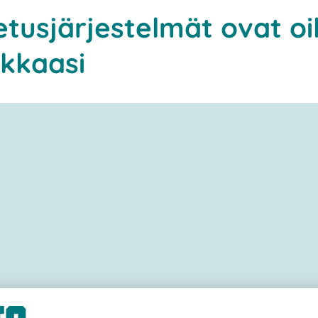
etusjärjestelmät ovat oi
ikkaasi