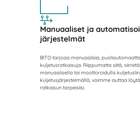
Manuaaliset ja automatiso
järjestelmät
BITO tarjoaa manuaalisia, puoliautomaattis
kuljetusratkaisuja. Riippumatta siitä, siirret
manuaalisella tai moottoroidulla kuljetuslinj
kuljetusjärjestelmällä, voimme auttaa lö
ratkaisun tarpeisiisi.