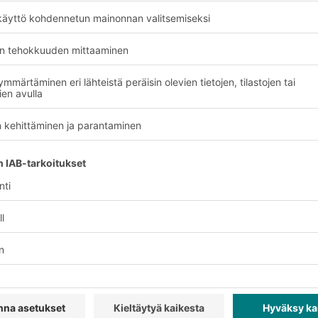
n sisäisen kuljetusjärj
ma
Suunnittelem