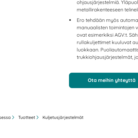
ohjausjärjestelmiä. Yläpuoli
metallirakenteeseen telineil
Ero tehdään myös automati
manuaalisten toimintojen vä
ovat esimerkiksi AGV:t. Säh
rullakuljettimet kuuluvat a
luokkaan. Puoliautomaattis
trukkiohjausjärjestelmät, jo
Ota meihin yhteyttä
ksessa
Tuotteet
Kuljetusjärjestelmät