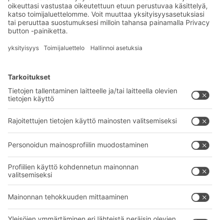
Eksklusiiviset alennukset
Tuoteinnovaatiot
Tilaa uutiskirjeemme
BITO-ratkaisut
Neuvonta & Palvelu
Intralogistiikan ratkaisut
BITO TUOTEKATALOGI
Laatikot ja säiliöt
BITO PROJEKTIOPAS
Hylly- ja varastointiratkaisut
Lataukset
Kuljetusjärjestelmät
Yhteydenottolomake
Palvelumme
Yritys
Follow us
Tietoa meistä
Kansainvälinen verkostomme