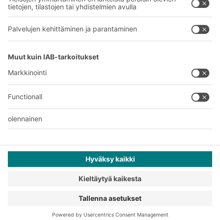
Tehtaamme
A
BIT O
F
YOUR LIFE.
+358 1 0324 6510
© 2026 BITO-Lagertechnik Bittmann GmbH
Suunnittelu ja toteutus
+ | LOUIS
INTERNET
Tarjous on tarkoitettu teollisuuden ja kaupan edustajille ja
ammatinharjoittajille ammatti- ja kaupalliseen käyttöön.
Yleiset myynti- ja toimitusehdot
Tietosuojaselvitys
Lakitiedot
Tietosuoja-asetukset