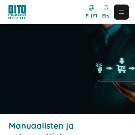
FI | FI
Etsi
Manuaalisten ja