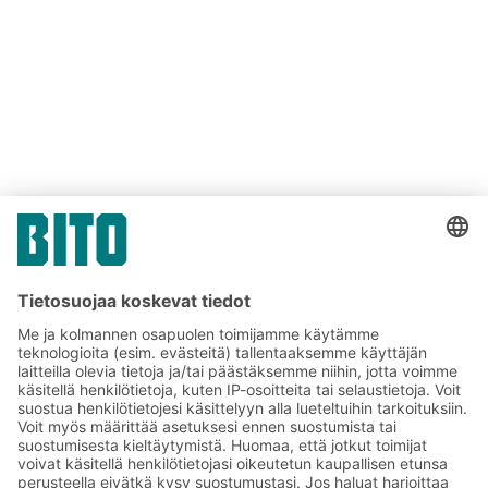
Linkki
Linkki
JAA NÄKYMÄ
Linkki
Tilaa BITO-uutiskirjeemme:
Uutisia ja faktoja
varastologistiikan
maailmasta