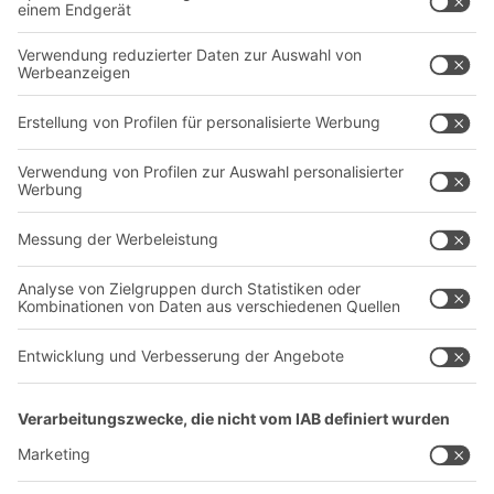
Behältersysteme
Regalsysteme
Transportsysteme
Dienstleistungen
Unternehmen
Follow us
Über uns
Standorte weltweit
Produktionsstandorte
Karriere
A
BIT O
F
YOUR LIFE.