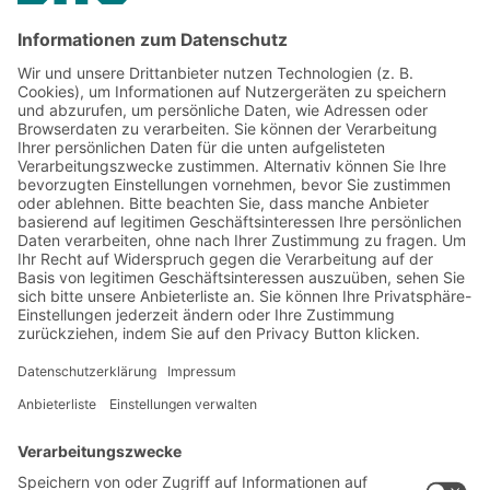
Jetzt beim BITO Newsletter
anmelden:
Lager- & Logistiknews
Exklusive Rabatte
Neuheiten
Newsletter abonnieren
Lösungen
Beratung & Service
Intralogistiklösungen
Kontaktformular