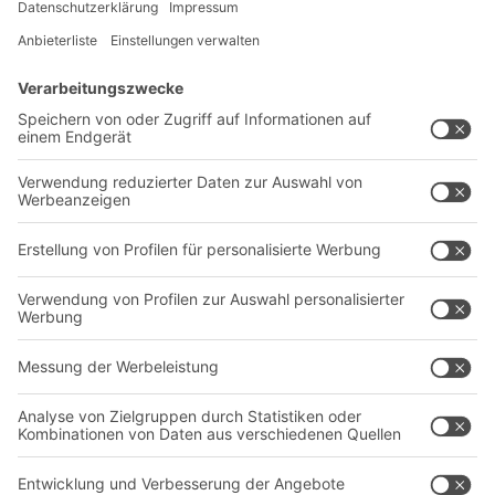
Lösungen
Beratung & Service
Intralogistiklösungen
Kontaktformular
Behältersysteme
Regalsysteme
Transportsysteme
Dienstleistungen
Unternehmen
Follow us
Über uns
Standorte weltweit
Produktionsstandorte
Karriere