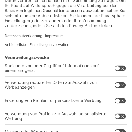
Exklusive Rabatte
Neuheiten
Newsletter abonnieren
Lösungen
Beratung & Service
Intralogistiklösungen
Kontaktformular
Behältersysteme
Regalsysteme
Transportsysteme
Dienstleistungen
Unternehmen
Follow us
Über uns
Standorte weltweit