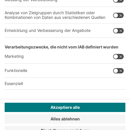
Produktionsstandorte
Karriere
A
BIT O
F
YOUR LIFE.
+41 41 790 20 64
© 2026 BITO-Lagertechnik Bittmann GmbH
Design & Realisation
+ | LOUIS
INTERNET
Dieses Angebot ist für Industrie, Handwerk, Handel und die
freien Berufe zur Verwendung in der selbstständigen,
beruflichen oder gewerblichen Tätigkeit bestimmt.
Montagebedingungen
Impressum
Datenschutz
AGB