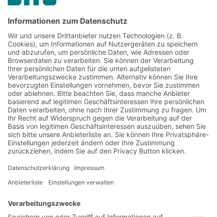
Jetzt beim BITO Newsletter
anmelden:
Lager- & Logistiknews
Exklusive Rabatte
Neuheiten
Newsletter abonnieren
Lösungen
Beratung & Service