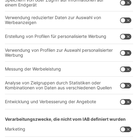
Intralogistiklösungen
Kontaktformular
Behältersysteme
Regalsysteme
Transportsysteme
Dienstleistungen
Unternehmen
Follow us
Über uns
Standorte weltweit
Produktionsstandorte
Karriere
A
BIT O
F
YOUR LIFE.