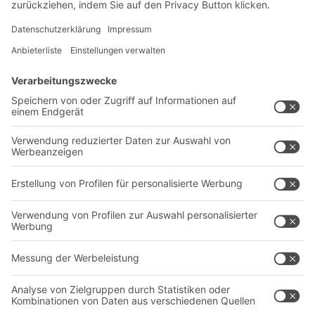
Newsletter abonnieren
Lösungen
Beratung & Service
Intralogistiklösungen
Kontaktformular
Behältersysteme
Regalsysteme
Transportsysteme
Dienstleistungen
Unternehmen
Follow us
Über uns
Standorte weltweit
Produktionsstandorte
Karriere