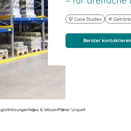
– für dreifache
Case Studies
Geträn
Berater kontaktiere
ogistiklösungen
News & Wissen
Pilsner Urquell