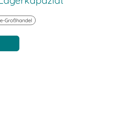
 Lagerkapaziät
ke-Großhandel
n