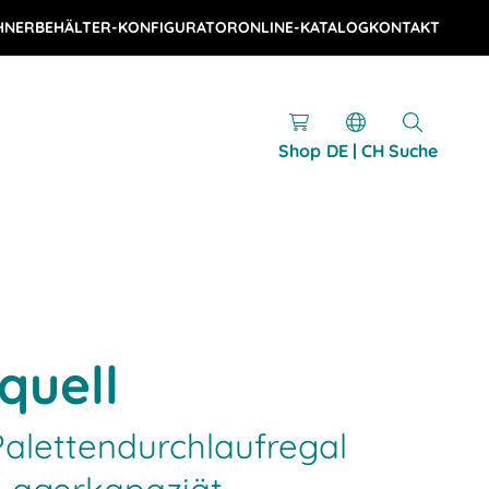
HNER
BEHÄLTER-KONFIGURATOR
ONLINE-KATALOG
KONTAKT
Shop
DE | CH
Suche
quell
alettendurchlaufregal