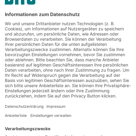
Jetzt beim BITO Newsletter
anmelden:
Lager- & Logistiknews
Exklusive Rabatte
Neuheiten
Newsletter abonnieren
Lösungen
Beratung & Service