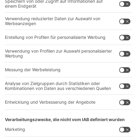
Intralogistiklösungen
Kontaktformular
Behältersysteme
Regalsysteme
Transportsysteme
Dienstleistungen
Unternehmen
Follow us
Über uns
Standorte weltweit
Produktionsstandorte
Karriere
A
BIT O
F
YOUR LIFE.