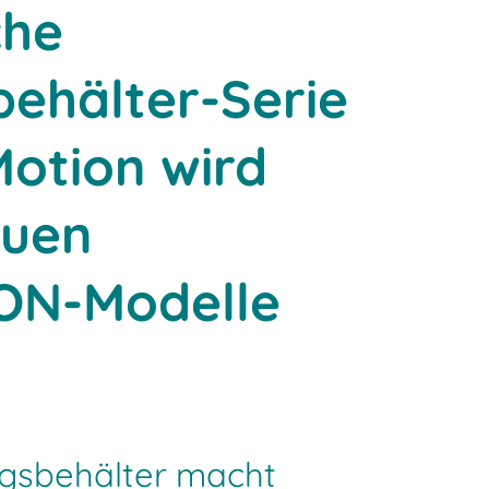
che
behälter-Serie
otion wird
euen
ON-Modelle
gsbehälter macht