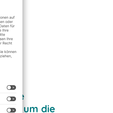
reiche
 wird um die