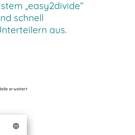
ystem „easy2divide“
nd schnell
terteilern aus.
elle erweitert