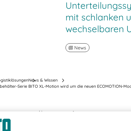
Unterteilungss
mit schlanken u
wechselbaren Un
News
ogistiklösungen
News & Wissen
aufbehälter-Serie BITO XL-Motion wird um die neuen ECOMOTION-Mod
08.04.2024
TEILEN