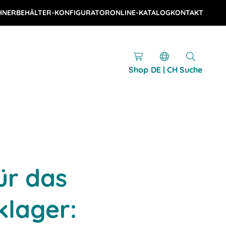
HNER
BEHÄLTER-KONFIGURATOR
ONLINE-KATALOG
KONTAKT
Shop
DE | CH
Suche
ür das
klager: