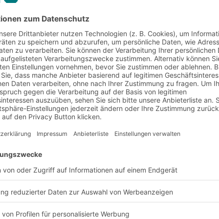
 Automatiklager: Erfolg
er-Serie BITO XL-Motion