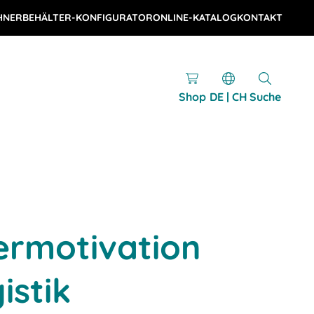
HNER
BEHÄLTER-KONFIGURATOR
ONLINE-KATALOG
KONTAKT
Shop
DE | CH
Suche
ermotivation
istik