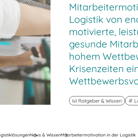
Mitarbeitermotiv
Logistik von e
motivierte, lei
gesunde Mitarb
hohem Wettbew
Krisenzeiten e
Wettbewerbsvort
Ratgeber & Wissen
L
ogistiklösungen
News & Wissen
Mitarbeitermotivation in der Logistik