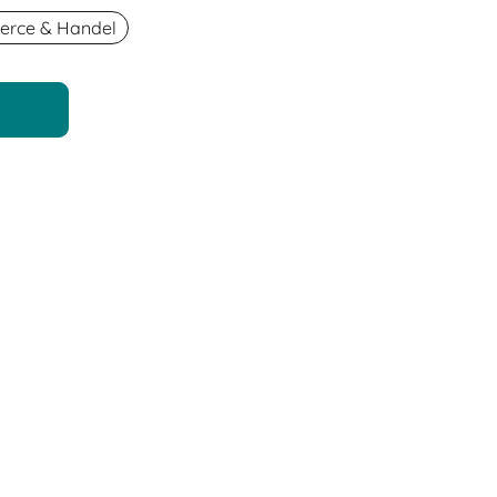
rce & Handel
n