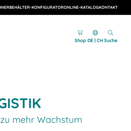
HNER
BEHÄLTER-KONFIGURATOR
ONLINE-KATALOG
KONTAKT
Shop
DE | CH
Suche
GISTIK
it zu mehr Wachstum