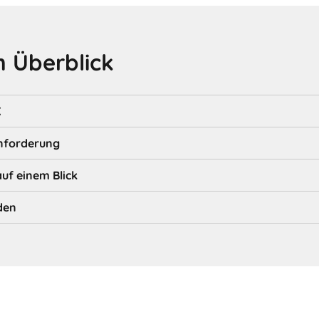
 Überblick
K
nforderung
auf einem Blick
den