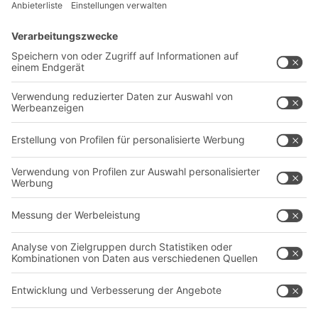
Lösungen
Beratung & Service
Intralogistiklösungen
Kontaktformular
Behältersysteme
Regalsysteme
Transportsysteme
Dienstleistungen
Unternehmen
Follow us
Über uns
Standorte weltweit
Produktionsstandorte
Karriere
A
BIT O
F
YOUR LIFE.