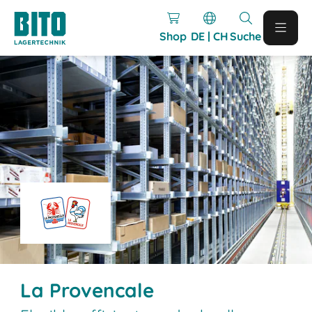
Shop
DE | CH
Suche
La Provencale