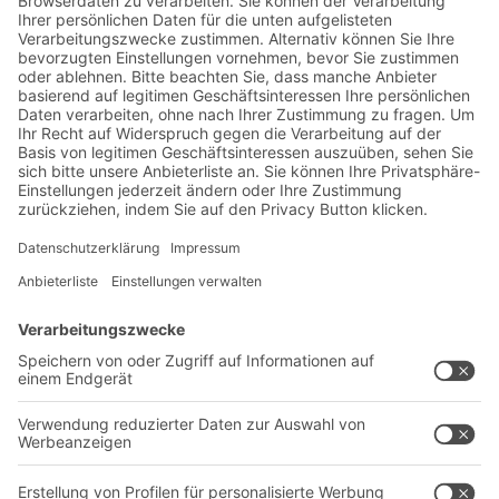
Jetzt beim BITO Newsletter
anmelden:
Lager- & Logistiknews
Exklusive Rabatte
Neuheiten
Newsletter abonnieren
Lösungen
Beratung & Service
Intralogistiklösungen
Kontaktformular
Behältersysteme
Regalsysteme
Transportsysteme
Dienstleistungen