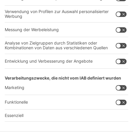
Unternehmen
Follow us
Über uns
Standorte weltweit
Produktionsstandorte
Karriere
A
BIT O
F
YOUR LIFE.
+41 41 790 20 64
© 2026 BITO-Lagertechnik Bittmann GmbH
Design & Realisation
+ | LOUIS
INTERNET