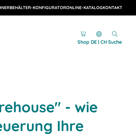
HNER
BEHÄLTER-KONFIGURATOR
ONLINE-KATALOG
KONTAKT
Shop
DE | CH
Suche
rehouse" - wie
euerung Ihre