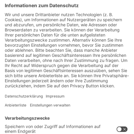
TEILEN
Infos zu Arbeitsstätten und Ergonomie
Jetzt beim BITO Newsletter
anmelden:
Lager- & Logistiknews
Exklusive Rabatte
Neuheiten
Newsletter abonnieren
Lösungen
Beratung & Service
Intralogistiklösungen
Kontaktformular