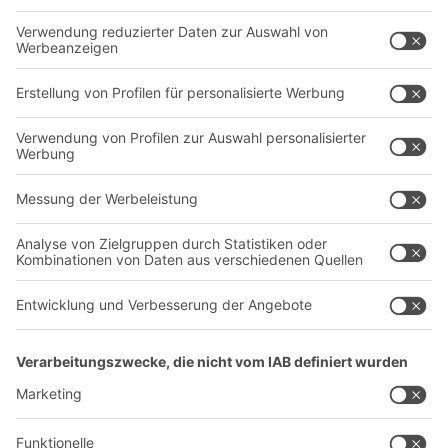
Behältersysteme
Regalsysteme
Transportsysteme
Dienstleistungen
Unternehmen
Follow us
Über uns
Standorte weltweit
Produktionsstandorte
Karriere
A
BIT O
F
YOUR LIFE.