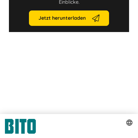
Einblicke.
Jetzt herunterladen
Link
Link
Download Arbeitsschutzgesetz (ArbSchG)
Download Arbeitsstättenverordnung
(ArbStättV)