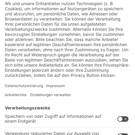
Jetzt beim BITO Newsletter
anmelden:
Lager- & Logistiknews
Exklusive Rabatte
Neuheiten
Newsletter abonnieren
Lösungen
Beratung & Service
Intralogistiklösungen
Kontaktformular
Behältersysteme
Regalsysteme