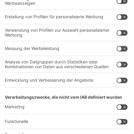
Transportsysteme
Dienstleistungen
Unternehmen
Follow us
Über uns
Standorte weltweit
Produktionsstandorte
Karriere
A
BIT O
F
YOUR LIFE.
+41 41 790 20 64