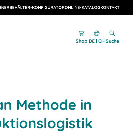
HNER
BEHÄLTER-KONFIGURATOR
ONLINE-KATALOG
KONTAKT
Shop
DE | CH
Suche
an Methode in
ktionslogistik