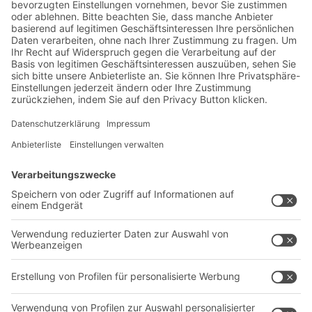
grössere Anlagen bieten sie hohe Belastbarkeit.
Lager- & Logistiknews
Exklusive Rabatte
Neuheiten
Newsletter abonnieren
Lösungen
Beratung & Service
Intralogistiklösungen
Kontaktformular
Behältersysteme
Regalsysteme
Transportsysteme
Dienstleistungen
Unternehmen
Follow us