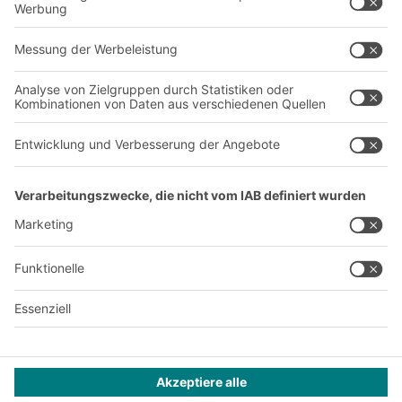
Über uns
Standorte weltweit
Produktionsstandorte
Karriere
A
BIT O
F
YOUR LIFE.
+41 41 790 20 64
© 2026 BITO-Lagertechnik Bittmann GmbH
Design & Realisation
+ | LOUIS
INTERNET
Dieses Angebot ist für Industrie, Handwerk, Handel und die
freien Berufe zur Verwendung in der selbstständigen,