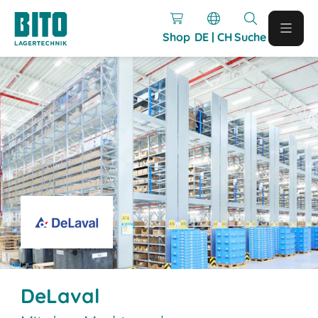
Shop
DE | CH
Suche
DeLaval