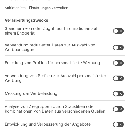
Lösungen
Beratung & Service
Intralogistiklösungen
Kontaktformular
Behältersysteme
Regalsysteme
Transportsysteme
Dienstleistungen
Unternehmen
Follow us
Über uns
Standorte weltweit
Produktionsstandorte
Karriere
A
BIT O
F