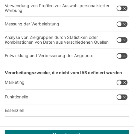
Über uns
Standorte weltweit
Produktionsstandorte
Karriere
A
BIT O
F
YOUR LIFE.
+41 41 790 20 64
© 2026 BITO-Lagertechnik Bittmann GmbH
Design & Realisation
+ | LOUIS
INTERNET
Dieses Angebot ist für Industrie, Handwerk, Handel und die