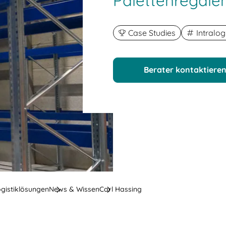
Palettenregale
Case Studies
Intralog
Berater kontaktiere
ogistiklösungen
News & Wissen
Carl Hassing