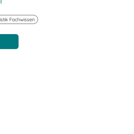
n
istik Fachwissen
n