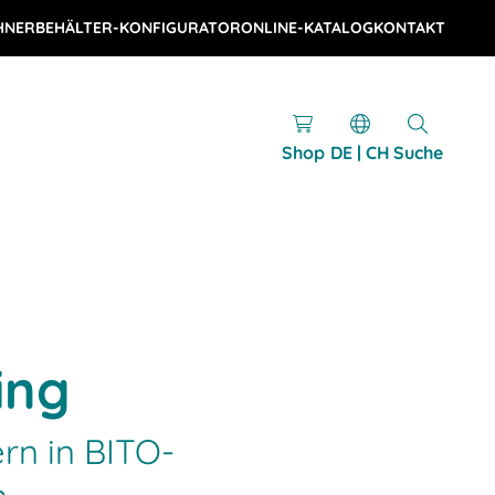
HNER
BEHÄLTER-KONFIGURATOR
ONLINE-KATALOG
KONTAKT
Shop
DE | CH
Suche
ing
ern in BITO-