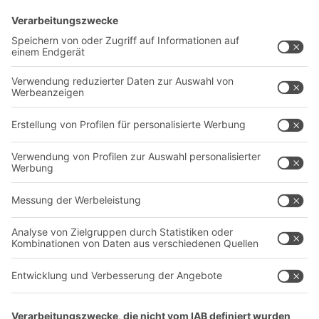
Lösungen
Beratung & Service
Intralogistiklösungen
Kontaktformular
Behältersysteme
Regalsysteme
Transportsysteme
Dienstleistungen
Unternehmen
Follow us
Über uns
Standorte weltweit
Produktionsstandorte
Karriere
A
BIT O
F
YOUR LIFE.