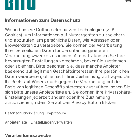
Jetzt beim BITO Newsletter
anmelden:
Lager- & Logistiknews
Exklusive Rabatte
Neuheiten
Newsletter abonnieren
Lösungen
Beratung & Service
Intralogistiklösungen
Kontaktformular