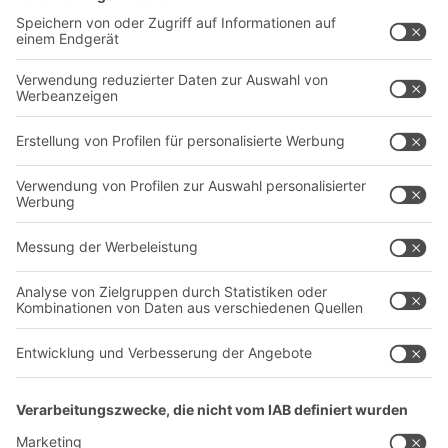
Behältersysteme
Regalsysteme
Transportsysteme
Dienstleistungen
Unternehmen
Follow us
Über uns
Standorte weltweit
Produktionsstandorte
Karriere
A
BIT O
F
YOUR LIFE.