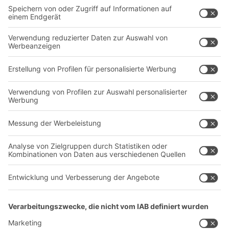
Intralogistiklösungen
Kontaktformular
Behältersysteme
Regalsysteme
Transportsysteme
Dienstleistungen
Unternehmen
Follow us
Über uns
Standorte weltweit
Produktionsstandorte
Karriere
A
BIT O
F
YOUR LIFE.