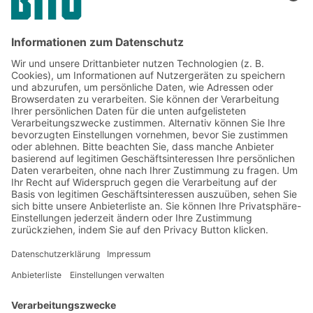
Jetzt beim BITO Newsletter
anmelden:
Lager- & Logistiknews
Exklusive Rabatte
Neuheiten
Newsletter abonnieren
Lösungen
Beratung & Service