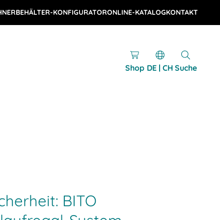
HNER
BEHÄLTER-KONFIGURATOR
ONLINE-KATALOG
KONTAKT
Shop
DE | CH
Suche
cherheit: BITO