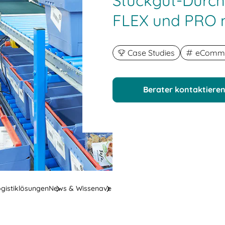
Stückgut-Durch
FLEX und PRO m
Case Studies
eComme
Berater kontaktiere
ogistiklösungen
News & Wissen
ave