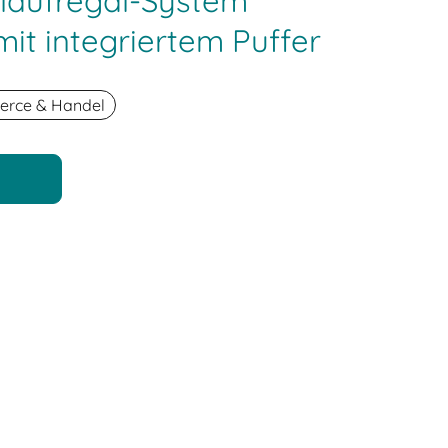
laufregal-System
it integriertem Puffer
rce & Handel
n