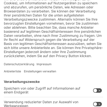
Jetzt beim BITO Newsletter
anmelden:
Lager- & Logistiknews
Exklusive Rabatte
Neuheiten
Newsletter abonnieren
Lösungen
Beratung & Service
Intralogistiklösungen
Kontaktformular
Behältersysteme
Regalsysteme