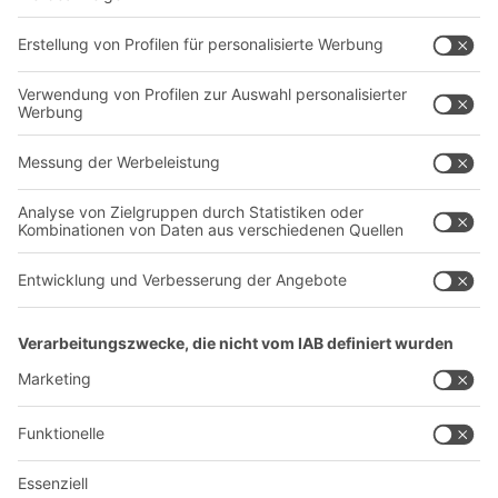
Transportsysteme
Dienstleistungen
Unternehmen
Follow us
Über uns
Standorte weltweit
Produktionsstandorte
Karriere
A
BIT O
F
YOUR LIFE.
+41 41 790 20 64