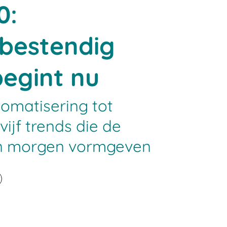
0:
bestendig
egint nu
omatisering tot
ijf trends die de
n morgen vormgeven