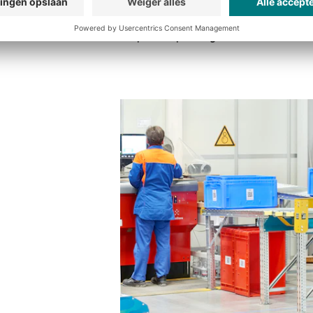
BITO’s duurzame productlijnen, zoals ge
in op de verplichting om circulaire mater