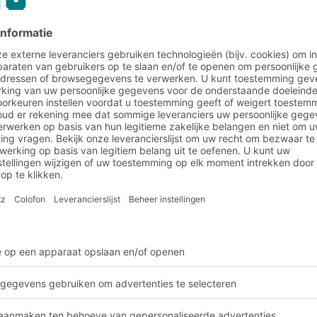
AMR-robots kunnen naadloos worden geï
met statische legbordstellingen.