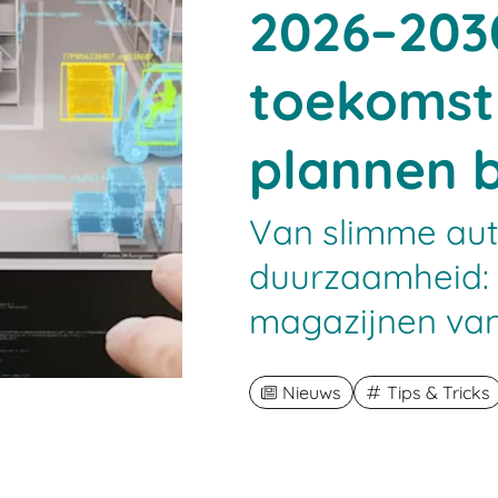
2026–203
toekomst
plannen b
Van slimme aut
duurzaamheid: v
magazijnen va
Nieuws
Tips & Tricks