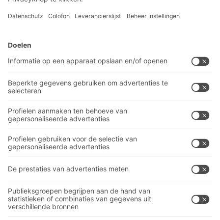
Inschrijven nieuwsbrief
BITO-oplossingen
Advies & Service
Intralogistieke oplossingen
BITO PRODUCTCATALOGUS
Bakken en bakken
BITO PROJECTGIDS
Industriële legbord stellingen
Downloaden
Transportsystemen
Contactformulier
Onze diensten
Bedrijf
Volg ons
Over BITO
Ons wereldwijde netwerk
Onze productie