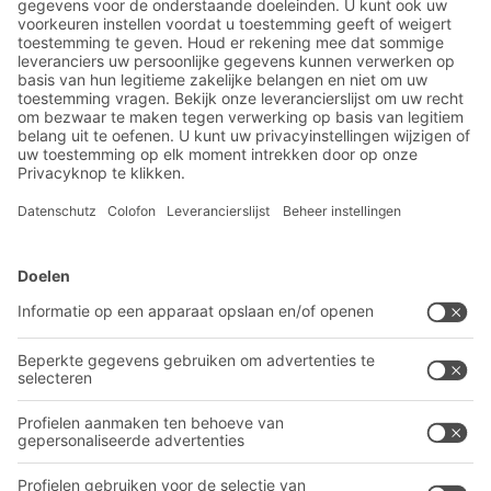
Magazijn- en logistiek
nieuws
Exclusieve kortingen
Innovaties
Inschrijven nieuwsbrief
BITO-oplossingen
Advies & Service
Intralogistieke oplossingen
BITO PRODUCTCATALOGUS
Bakken en bakken
BITO PROJECTGIDS
Industriële legbord stellingen
Downloaden
Transportsystemen
Contactformulier
Onze diensten
Bedrijf
Volg ons