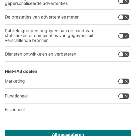
Over BITO
Ons wereldwijde netwerk
Onze productie
A
BIT O
F
YOUR LIFE.
03 870 99 00
© 2026 BITO-Lagertechnik Bittmann GmbH
Websiteontwerp
+ | LOUIS
INTERNET
Dit aanbod is bestemd voor industrie, ambachten, handel en
vrije beroepen voor gebruik in zelfstandige, professionele of