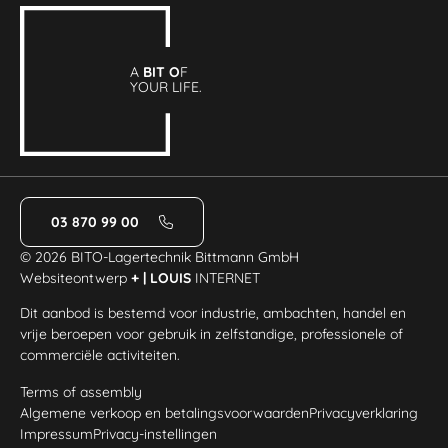
A
BIT O
F
YOUR LIFE.
03 870 99 00
© 2026 BITO-Lagertechnik Bittmann GmbH
Websiteontwerp
+ | LOUIS
INTERNET
Dit aanbod is bestemd voor industrie, ambachten, handel en
vrije beroepen voor gebruik in zelfstandige, professionele of
commerciële activiteiten.
Terms of assembly
Algemene verkoop en betalingsvoorwaarden
Privacyverklaring
Impressum
Privacy-instellingen