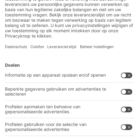
nieuws
Exclusieve kortingen
Innovaties
Inschrijven nieuwsbrief
BITO-oplossingen
Advies & Service
Intralogistieke oplossingen
BITO PRODUCTCATALOGUS
Bakken en bakken
BITO PROJECTGIDS
Industriële legbord stellingen
Downloaden
Transportsystemen
Contactformulier
Onze diensten
Bedrijf
Volg ons
Over BITO