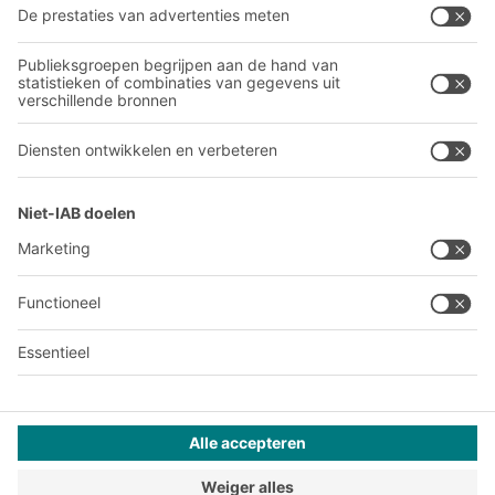
Ons wereldwijde netwerk
Onze productie
A
BIT O
F
YOUR LIFE.
03 870 99 00
© 2026 BITO-Lagertechnik Bittmann GmbH
Websiteontwerp
+ | LOUIS
INTERNET
Dit aanbod is bestemd voor industrie, ambachten, handel en
vrije beroepen voor gebruik in zelfstandige, professionele of
commerciële activiteiten.
Terms of assembly